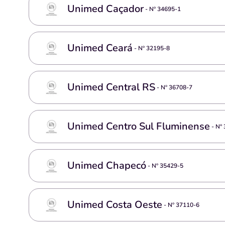
Unimed Caçador
- Nº
34695-1
Unimed Ceará
- Nº
32195-8
Unimed Central RS
- Nº
36708-7
Unimed Centro Sul Fluminense
- Nº
Unimed Chapecó
- Nº
35429-5
Unimed Costa Oeste
- Nº
37110-6