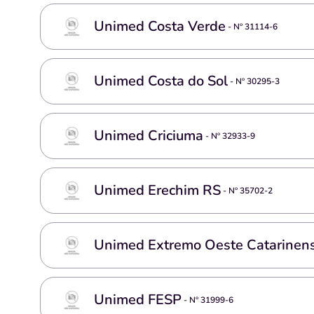
Unimed Costa Verde
- Nº
31114-6
Unimed Costa do Sol
- Nº
30295-3
Unimed Criciuma
- Nº
32933-9
Unimed Erechim RS
- Nº
35702-2
Unimed Extremo Oeste Catarinen
Unimed FESP
- Nº
31999-6