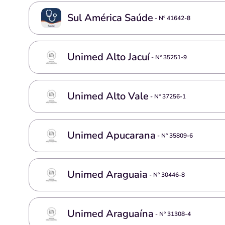
Sul América Saúde
- Nº
41642-8
Unimed Alto Jacuí
- Nº
35251-9
Unimed Alto Vale
- Nº
37256-1
Unimed Apucarana
- Nº
35809-6
Unimed Araguaia
- Nº
30446-8
Unimed Araguaína
- Nº
31308-4