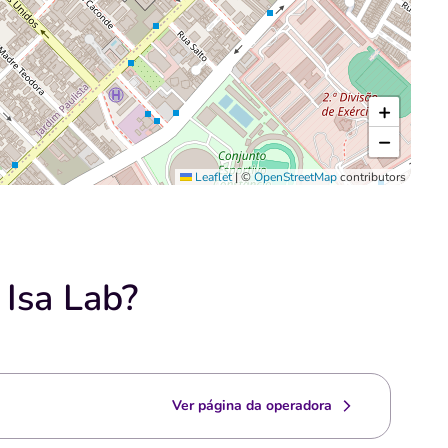
+
−
Leaflet
|
©
OpenStreetMap
contributors
Isa Lab?
Ver página da operadora