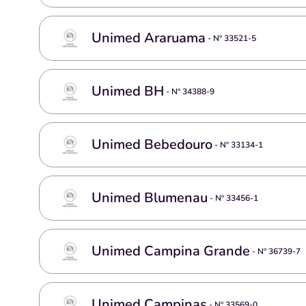
Unimed Araruama
- Nº
33521-5
Unimed BH
- Nº
34388-9
Unimed Bebedouro
- Nº
33134-1
Unimed Blumenau
- Nº
33456-1
Unimed Campina Grande
- Nº
36739-7
Unimed Campinas
- Nº
33569-0