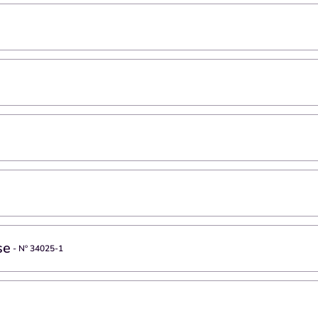
se
- Nº
34025-1