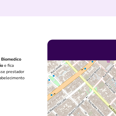
o Biomedico
io
e fica
sse prestador
tabelecimento