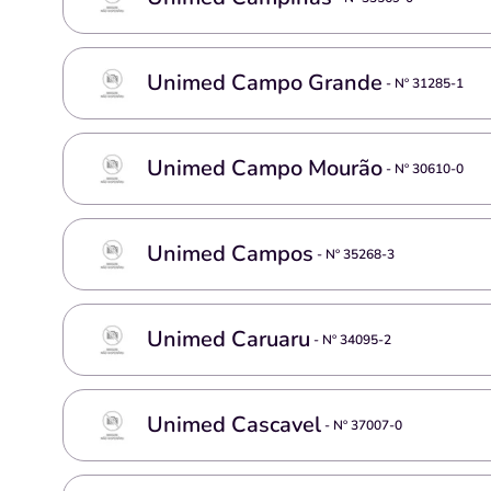
Unimed Campo Grande
- Nº
31285-1
Unimed Campo Mourão
- Nº
30610-0
Unimed Campos
- Nº
35268-3
Unimed Caruaru
- Nº
34095-2
Unimed Cascavel
- Nº
37007-0