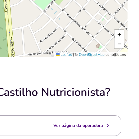
+
−
Leaflet
|
©
OpenStreetMap
contributors
astilho Nutricionista?
Ver página da operadora