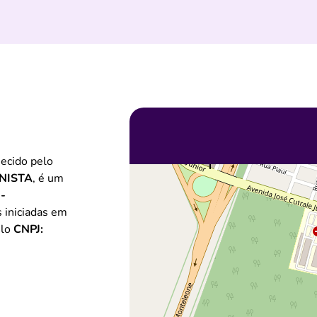
ecido pelo
NISTA
, é um
-
s iniciadas em
elo
CNPJ: