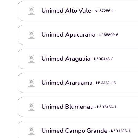
Unimed Alto Vale
- Nº
37256-1
Unimed Apucarana
- Nº
35809-6
Unimed Araguaia
- Nº
30446-8
Unimed Araruama
- Nº
33521-5
Unimed Blumenau
- Nº
33456-1
Unimed Campo Grande
- Nº
31285-1