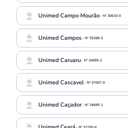
Unimed Campo Mourão
- Nº
30610-0
Unimed Campos
- Nº
35268-3
Unimed Caruaru
- Nº
34095-2
Unimed Cascavel
- Nº
37007-0
Unimed Caçador
- Nº
34695-1
Unimed Ceará
- Nº
32195-8