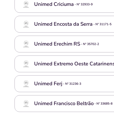
Unimed Criciuma
- Nº
32933-9
Unimed Encosta da Serra
- Nº
31171-5
Unimed Erechim RS
- Nº
35702-2
Unimed Extremo Oeste Catarinen
Unimed Ferj
- Nº
31236-3
Unimed Francisco Beltrão
- Nº
33685-8