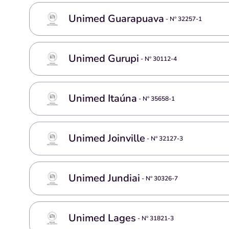
Unimed Guarapuava
- Nº
32257-1
Unimed Gurupi
- Nº
30112-4
Unimed Itaúna
- Nº
35658-1
Unimed Joinville
- Nº
32127-3
Unimed Jundiai
- Nº
30326-7
Unimed Lages
- Nº
31821-3