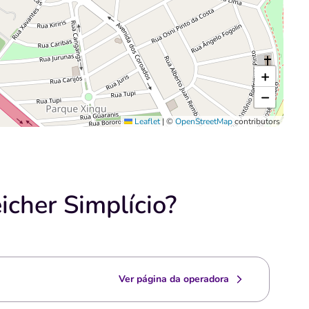
+
−
Leaflet
|
©
OpenStreetMap
contributors
icher Simplício?
Ver página da operadora