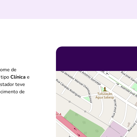
nome de
 tipo
Clínica
e
estador teve
ecimento de