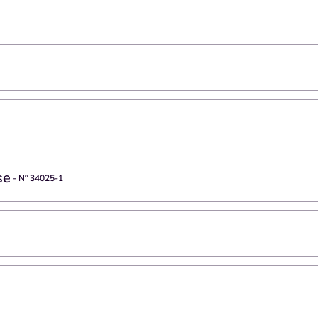
se
- Nº
34025-1