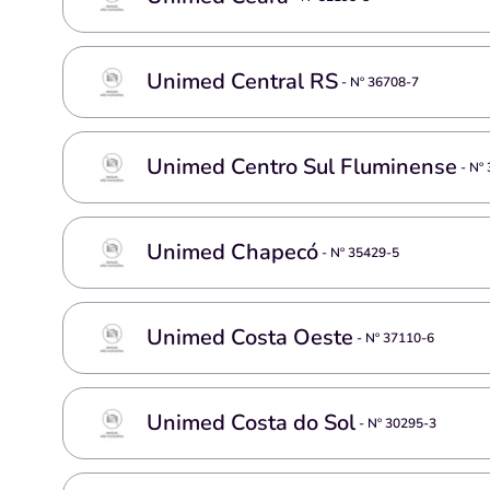
Unimed Central RS
- Nº
36708-7
Unimed Centro Sul Fluminense
- Nº
Unimed Chapecó
- Nº
35429-5
Unimed Costa Oeste
- Nº
37110-6
Unimed Costa do Sol
- Nº
30295-3