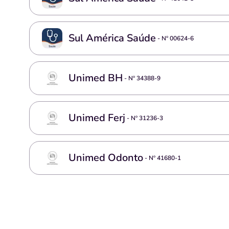
Sul América Saúde
- Nº
00624-6
Unimed BH
- Nº
34388-9
Unimed Ferj
- Nº
31236-3
Unimed Odonto
- Nº
41680-1