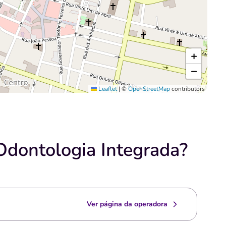
+
−
Leaflet
|
©
OpenStreetMap
contributors
Odontologia Integrada?
Ver página da operadora