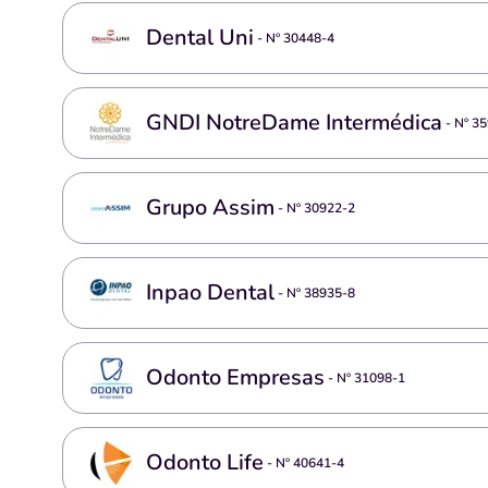
Dental Uni
- Nº
30448-4
GNDI NotreDame Intermédica
- Nº
35
Grupo Assim
- Nº
30922-2
Inpao Dental
- Nº
38935-8
Odonto Empresas
- Nº
31098-1
Odonto Life
- Nº
40641-4