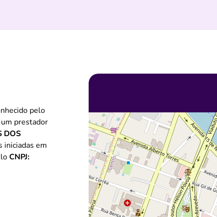
nhecido pelo
é um prestador
 DOS
s iniciadas em
elo
CNPJ: