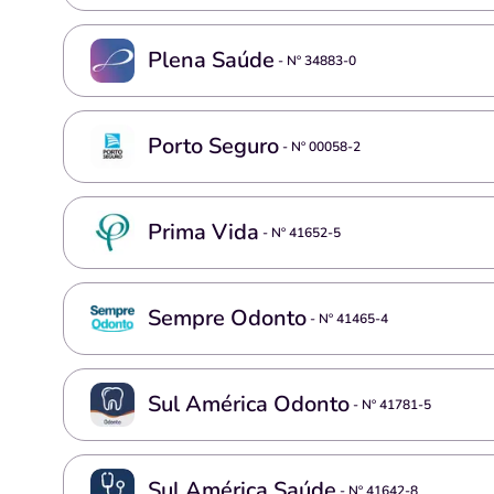
Plena Saúde
- Nº
34883-0
Porto Seguro
- Nº
00058-2
Prima Vida
- Nº
41652-5
Sempre Odonto
- Nº
41465-4
Sul América Odonto
- Nº
41781-5
Sul América Saúde
- Nº
41642-8