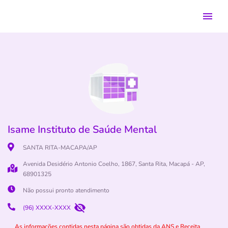
Isame Instituto de Saúde Mental
SANTA RITA-MACAPA/AP
Avenida Desidério Antonio Coelho, 1867, Santa Rita, Macapá - AP,
68901325
Não possui pronto atendimento
(96) XXXX-XXXX
As informações contidas nesta página são obtidas da ANS e Receita