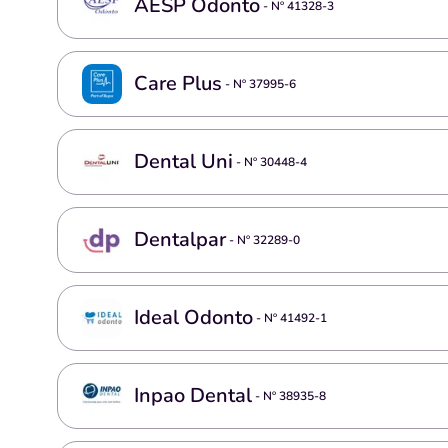
AESP Odonto
- Nº
41328-3
Care Plus
- Nº
37995-6
Dental Uni
- Nº
30448-4
Dentalpar
- Nº
32289-0
Ideal Odonto
- Nº
41492-1
Inpao Dental
- Nº
38935-8