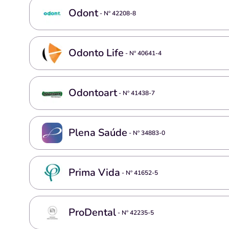
Odont
- Nº
42208-8
Odonto Life
- Nº
40641-4
Odontoart
- Nº
41438-7
Plena Saúde
- Nº
34883-0
Prima Vida
- Nº
41652-5
ProDental
- Nº
42235-5