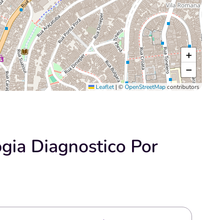
+
−
Leaflet
|
©
OpenStreetMap
contributors
gia Diagnostico Por