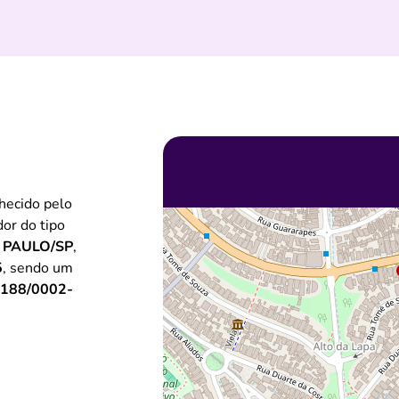
hecido pelo
dor do tipo
 PAULO/SP
,
5
, sendo um
.188/0002-