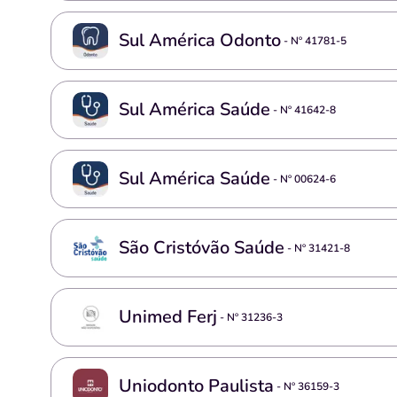
Sul América Odonto
- Nº
41781-5
Sul América Saúde
- Nº
41642-8
Sul América Saúde
- Nº
00624-6
São Cristóvão Saúde
- Nº
31421-8
Unimed Ferj
- Nº
31236-3
Uniodonto Paulista
- Nº
36159-3