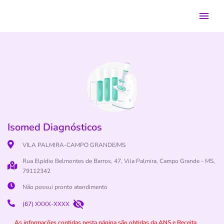
Isomed Diagnósticos
VILA PALMIRA-CAMPO GRANDE/MS
Rua Elpídio Belmontes de Barros, 47, Vila Palmira, Campo Grande - MS,
79112342
Não possui pronto atendimento
(67) XXXX-XXXX
As informações contidas nesta página são obtidas da ANS e Receita