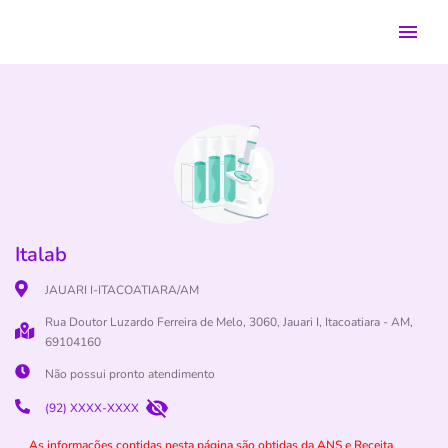
Italab
JAUARI I-ITACOATIARA/AM
Rua Doutor Luzardo Ferreira de Melo, 3060, Jauari I, Itacoatiara - AM,
69104160
Não possui pronto atendimento
(92) XXXX-XXXX
As informações contidas nesta página são obtidas da ANS e Receita