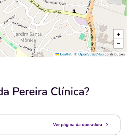
+
−
Leaflet
|
©
OpenStreetMap
contributors
a Pereira Clínica?
Ver página da operadora