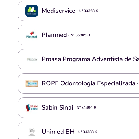
Mediservice
- Nº
33368-9
Planmed
- Nº
35805-3
Proasa Programa Adventista de S
ROPE Odontologia Especializada
-
Sabin Sinai
- Nº
41490-5
Unimed BH
- Nº
34388-9