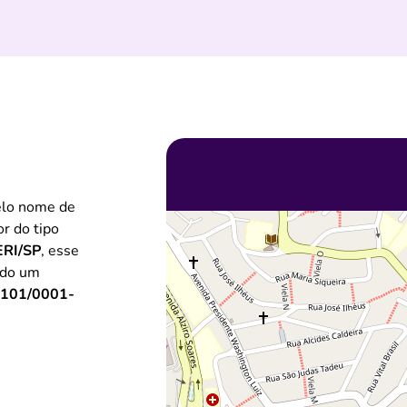
elo nome de
or do tipo
RI/SP
, esse
ndo um
.101/0001-