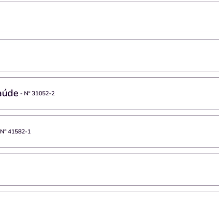
aúde
- Nº
31052-2
 Nº
41582-1