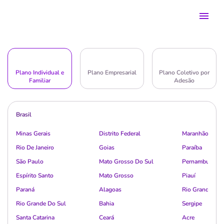
Plano Individual e
Plano Empresarial
Plano Coletivo por
Familiar
Adesão
Brasil
Minas Gerais
Distrito Federal
Maranhão
Rio De Janeiro
Goias
Paraíba
São Paulo
Mato Grosso Do Sul
Pernambuco
Espírito Santo
Mato Grosso
Piauí
Paraná
Alagoas
Rio Grande Do 
Rio Grande Do Sul
Bahia
Sergipe
Santa Catarina
Ceará
Acre