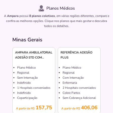
Planos Médicos
A
Ampara
possui
8 planos coletivos
, em várias regiões diferentes, compare e
confira as melhores opções. Clique nos planos que mais gostar e descubra
todos os detalhes.
Minas Gerais
AMPARA AMBULATORIAL
REFERÊNCIA ADESÃO
ADESÃO STD COM
PLUS
COPART
Plano Médico
Plano Médico
Regional
Regional
Sem Internação
Com Internação
Indefinido
Enfermaria
1
Hospitais conveniados
2
Hospitais conveniados
Indefinido
Cobre Partos
Coparticipação
Sem Cobrança Adicional
157,75
406,06
A partir de R$
A partir de R$