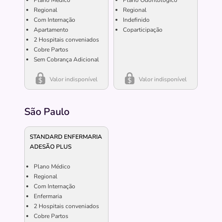
Plano Médico
Plano Odontológico
Regional
Regional
Com Internação
Indefinido
Apartamento
Coparticipação
2
Hospitais conveniados
Cobre Partos
Sem Cobrança Adicional
Valor indisponível
Valor indisponível
São Paulo
STANDARD ENFERMARIA
ADESÃO PLUS
Plano Médico
Regional
Com Internação
Enfermaria
2
Hospitais conveniados
Cobre Partos