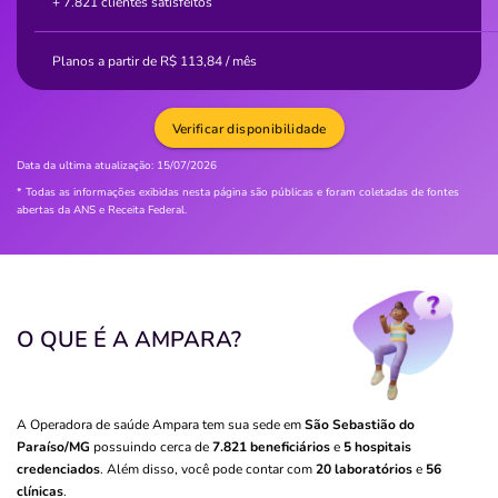
+ 7.821 clientes satisfeitos
Planos a partir de
R$
113,84
/ mês
Verificar disponibilidade
Data da ultima atualização:
15/07/2026
* Todas as informações exibidas nesta página são públicas e foram coletadas de fontes
abertas da ANS e Receita Federal.
O QUE É A AMPARA?
A Operadora de saúde Ampara tem sua sede em
São Sebastião do
Paraíso/MG
possuindo cerca de
7.821 beneficiários
e
5 hospitais
credenciados
. Além disso, você pode contar com
20 laboratórios
e
56
clínicas
.