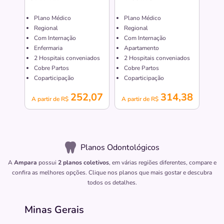
Plano Médico
Plano Médico
Regional
Regional
Com Internação
Com Internação
Enfermaria
Apartamento
2
Hospitais conveniados
2
Hospitais conveniados
Cobre Partos
Cobre Partos
Coparticipação
Coparticipação
252,07
314,38
A partir de R$
A partir de R$
Planos Odontológicos
A
Ampara
possui
2 planos coletivos
, em várias regiões diferentes, compare e
confira as melhores opções. Clique nos planos que mais gostar e descubra
todos os detalhes.
Minas Gerais