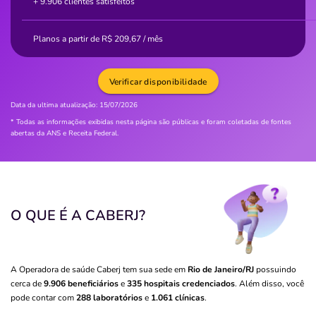
+ 9.906 clientes satisfeitos
Planos a partir de
R$
209,67
/ mês
Verificar disponibilidade
Data da ultima atualização:
15/07/2026
* Todas as informações exibidas nesta página são públicas e foram coletadas de fontes
abertas da ANS e Receita Federal.
O QUE É A CABERJ?
A Operadora de saúde Caberj tem sua sede em
Rio de Janeiro/RJ
possuindo
cerca de
9.906 beneficiários
e
335 hospitais credenciados
. Além disso, você
pode contar com
288 laboratórios
e
1.061 clínicas
.