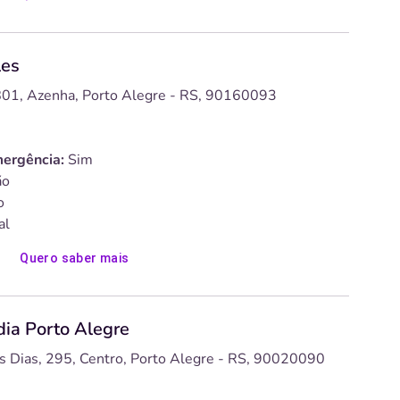
les
1801, Azenha, Porto Alegre - RS, 90160093
ergência:
Sim
o
o
al
Quero saber mais
dia Porto Alegre
s Dias, 295, Centro, Porto Alegre - RS, 90020090