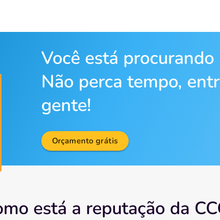
Você está procurando
Não perca tempo, ent
gente!
Orçamento grátis
mo está a reputação da C