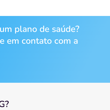
 um plano de saúde?
re em contato com a
CG?