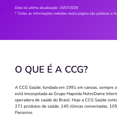
Data da ultima atualização:
15/07/2026
* Todas as informações exibidas nesta página são públicas e f
O QUE É A CCG?
A CCG Saúde, fundada em 1991 em canoas, sempre zel
está imcorpotada ao Grupo Hapvida NotreDame Interm
operadora de saúde do Brasil. Hoje a CCG Saúde conta
271 produtos de saúde, 145 clínicas conveniadas, 105
Parceiros.