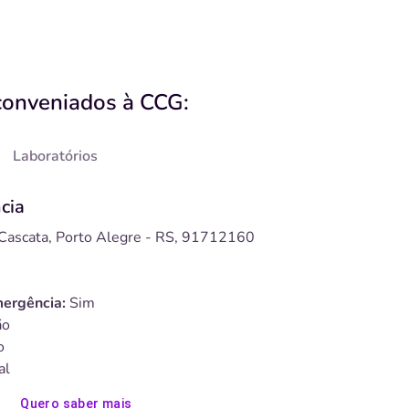
conveniados à CCG:
Laboratórios
cia
 Cascata, Porto Alegre - RS, 91712160
ergência:
Sim
o
o
al
Quero saber mais