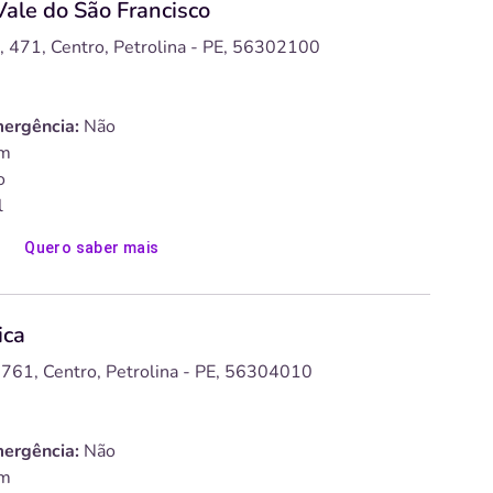
ale do São Francisco
, 471, Centro, Petrolina - PE, 56302100
ergência:
Não
m
o
l
Quero saber mais
ica
, 761, Centro, Petrolina - PE, 56304010
ergência:
Não
m