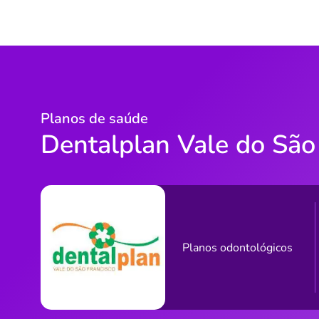
Planos de saúde
Dentalplan Vale do São
Planos odontológicos