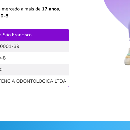
o mercado a mais de
17 anos
,
90-8
.
o São Francisco
/0001-39
0-8
0
TENCIA ODONTOLOGICA LTDA