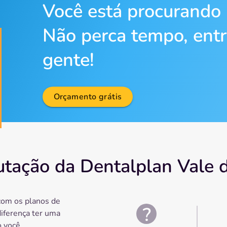
Você está procurando
Não perca tempo, ent
gente!
Orçamento grátis
utação da Dentalplan Vale d
com os planos de
diferença ter uma
 você.