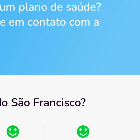
 um plano de saúde?
re em contato com a
o São Francisco?