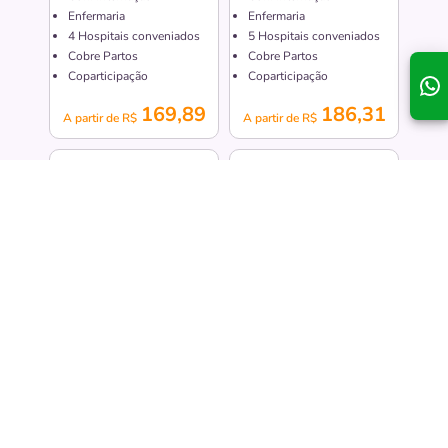
Enfermaria
Enfermaria
4
Hospitais conveniados
5
Hospitais conveniados
Cobre Partos
Cobre Partos
Coparticipação
Coparticipação
169,89
186,31
A partir de R$
A partir de R$
Meridional Prime Adesão
Meridional Master Adesão
Enfermaria
Privativo
Plano Médico
Plano Médico
Regional
Regional
Com Internação
Com Internação
Enfermaria
Apartamento
7
Hospitais conveniados
5
Hospitais conveniados
Cobre Partos
Cobre Partos
Coparticipação
Coparticipação
213,48
237,98
A partir de R$
A partir de R$
Mostrar mais