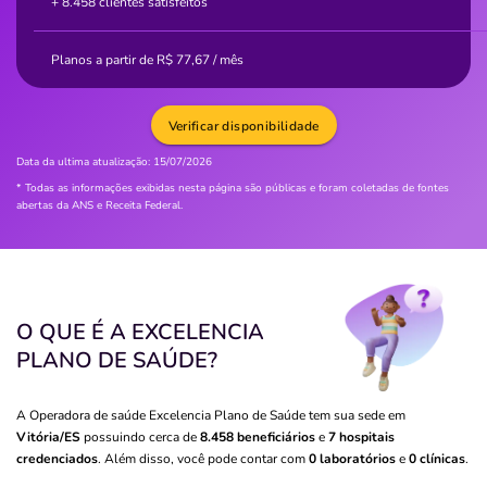
+ 8.458 clientes satisfeitos
Planos a partir de
R$
77,67
/ mês
Verificar disponibilidade
Data da ultima atualização:
15/07/2026
* Todas as informações exibidas nesta página são públicas e foram coletadas de fontes
abertas da ANS e Receita Federal.
O QUE É A EXCELENCIA
PLANO DE SAÚDE?
A Operadora de saúde Excelencia Plano de Saúde tem sua sede em
Vitória/ES
possuindo cerca de
8.458 beneficiários
e
7 hospitais
credenciados
. Além disso, você pode contar com
0 laboratórios
e
0 clínicas
.