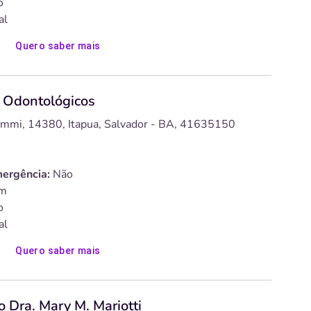
o
al
Quero saber mais
s Odontológicos
ymmi, 14380, Itapua, Salvador - BA, 41635150
ergência:
Não
m
o
al
Quero saber mais
 Dra. Mary M. Mariotti