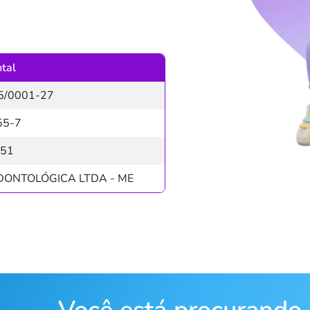
ntal
5/0001-27
55-7
851
DONTOLÓGICA LTDA - ME