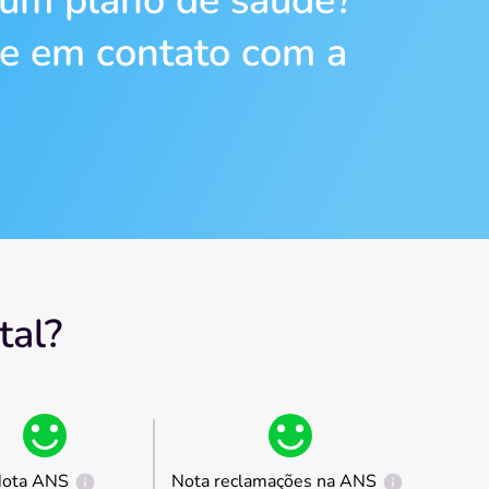
 um plano de saúde?
re em contato com a
tal?
ota ANS
Nota reclamações na ANS