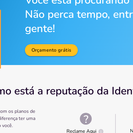
Você está procurando
Não perca tempo, ent
gente!
Orçamento grátis
o está a reputação da Iden
com os planos de
diferença ter uma
 você.
N
Reclame Aqui