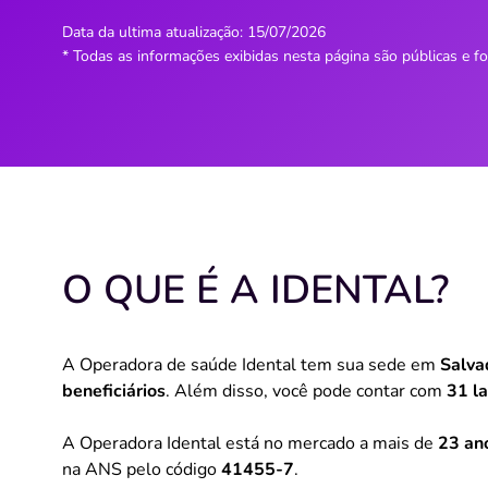
Data da ultima atualização:
15/07/2026
* Todas as informações exibidas nesta página são públicas e f
O QUE É A IDENTAL?
A Operadora de saúde Idental tem sua sede em
Salva
beneficiários
. Além disso, você pode contar com
31 la
A Operadora Idental está no mercado a mais de
23 an
na ANS pelo código
41455-7
.