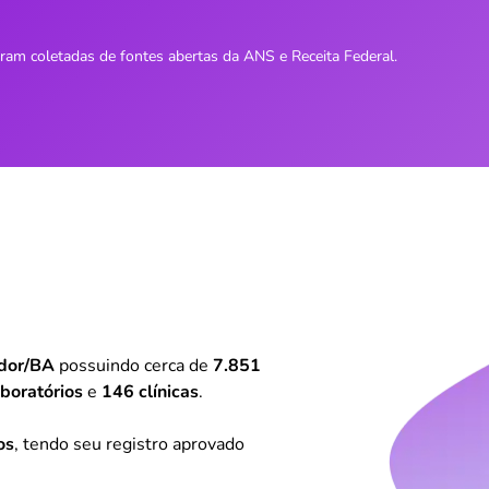
oram coletadas de fontes abertas da ANS e Receita Federal.
dor/BA
possuindo cerca de
7.851
boratórios
e
146 clínicas
.
os
, tendo seu registro aprovado