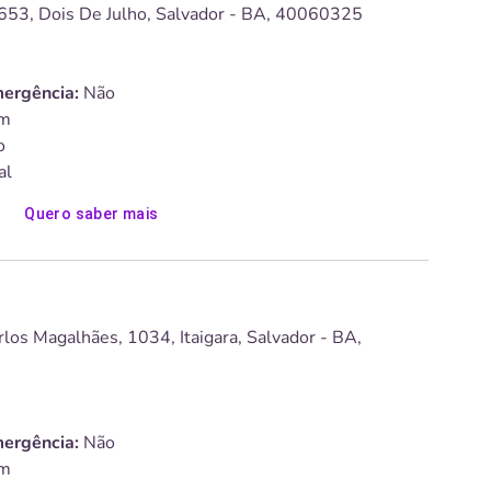
653, Dois De Julho, Salvador - BA, 40060325
ergência:
Não
m
o
al
Quero saber mais
los Magalhães, 1034, Itaigara, Salvador - BA,
ergência:
Não
m