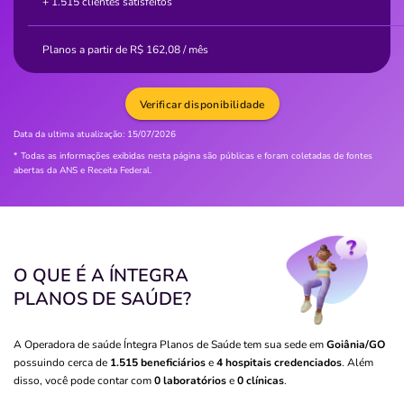
+ 1.515 clientes satisfeitos
Planos a partir de
R$
162,08
/ mês
Verificar disponibilidade
Data da ultima atualização:
15/07/2026
* Todas as informações exibidas nesta página são públicas e foram coletadas de fontes
abertas da ANS e Receita Federal.
O QUE É A ÍNTEGRA
PLANOS DE SAÚDE?
A Operadora de saúde Íntegra Planos de Saúde tem sua sede em
Goiânia/GO
possuindo cerca de
1.515 beneficiários
e
4 hospitais credenciados
. Além
disso, você pode contar com
0 laboratórios
e
0 clínicas
.