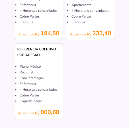
Enfermaria
Apartamento
4
Hospitais conveniados
4
Hospitais conveniados
Cobre Partos
Cobre Partos
Franquia
Franquia
194,50
233,40
A partir de R$
A partir de R$
REFERENCIA COLETIVO
POR ADESAO
Plano Médico
Regional
Com Internação
Enfermaria
4
Hospitais conveniados
Cobre Partos
Coparticipação
800,68
A partir de R$