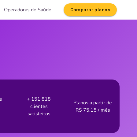
Operadoras de Saúde
Comparar planos
e
+ 151.818
Planos a partir de
clientes
R$
75,15
/ mês
satisfeitos