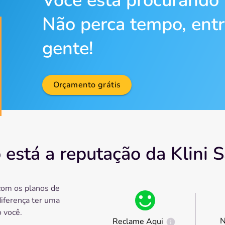
Você está procurando
Não perca tempo, ent
gente!
Orçamento grátis
está a reputação da Klini 
com os planos de
diferença ter uma
 você.
N
Reclame Aqui