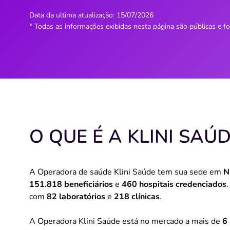
Data da ultima atualização:
15/07/2026
* Todas as informações exibidas nesta página são públicas e f
O QUE É A KLINI SAÚD
A Operadora de saúde Klini Saúde tem sua sede em
N
151.818 beneficiários
e
460 hospitais credenciados
com
82 laboratórios
e
218 clínicas
.
A Operadora Klini Saúde está no mercado a mais de
6