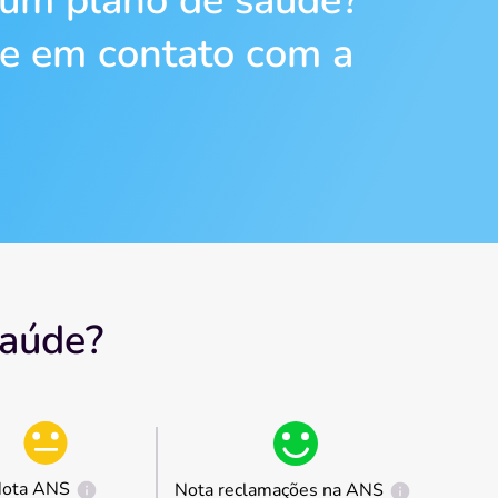
 um plano de saúde?
re em contato com a
Saúde?
ota ANS
Nota reclamações na ANS