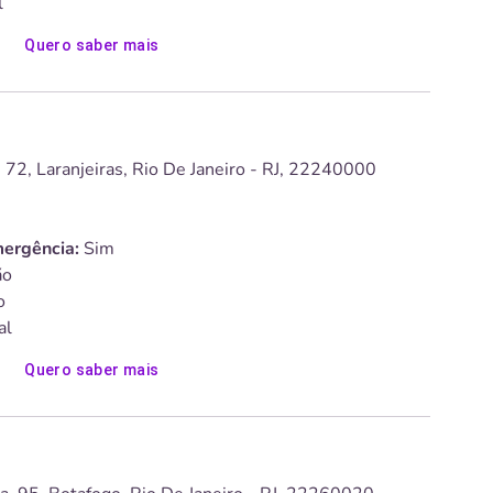
l
Quero saber mais
 72, Laranjeiras, Rio De Janeiro - RJ, 22240000
ergência:
Sim
o
o
al
Quero saber mais