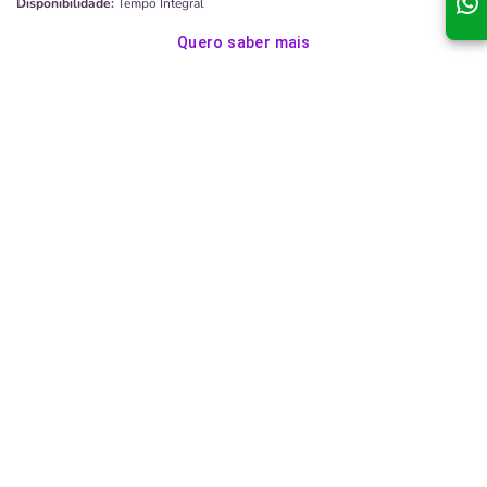
Disponibilidade:
Tempo Integral
Quero saber mais
Entre em contato com nossos consultores para saber mais!
Descubra todos os hospitais
Planos Novo Plano Saúde
Plano Individual e
Plano Empresarial
Plano Coletivo por
Familiar
Adesão