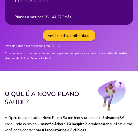
+ 1 clientes satisfeitos
Planos a partir de
R$
144,57
/ mês
Verificar disponibilidade
Data da ultima atualização:
15/07/2026
* Todas as informações exibidas nesta página são públicas e foram coletadas de fontes
abertas da ANS e Receita Federal.
O QUE É A NOVO PLANO
SAÚDE?
A Operadora de saúde Novo Plano Saúde tem sua sede em
Salvador/BA
possuindo cerca de
1 beneficiários
e
10 hospitais credenciados
. Além disso,
você pode contar com
0 laboratórios
e
0 clínicas
.