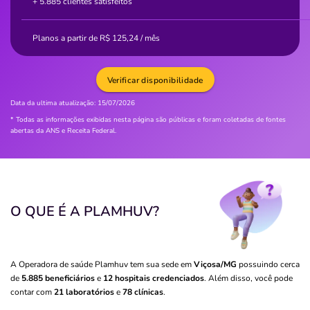
+ 5.885 clientes satisfeitos
Planos a partir de
R$
125,24
/ mês
Verificar disponibilidade
Data da ultima atualização:
15/07/2026
* Todas as informações exibidas nesta página são públicas e foram coletadas de fontes
abertas da ANS e Receita Federal.
O QUE É A PLAMHUV?
A Operadora de saúde Plamhuv tem sua sede em
Viçosa/MG
possuindo cerca
de
5.885 beneficiários
e
12 hospitais credenciados
. Além disso, você pode
contar com
21 laboratórios
e
78 clínicas
.