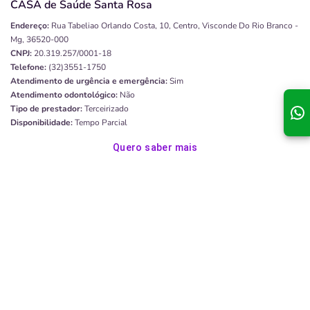
CASA de Saúde Santa Rosa
Endereço:
Rua Tabeliao Orlando Costa, 10, Centro, Visconde Do Rio Branco -
Mg, 36520-000
CNPJ:
20.319.257/0001-18
Telefone:
(32)3551-1750
Atendimento de urgência e emergência:
Sim
Atendimento odontológico:
Não
Tipo de prestador:
Terceirizado
Disponibilidade:
Tempo Parcial
Quero saber mais
Conferencia de São Vicente de Paulo Hospit Dom
Silvério
Endereço:
Rua São José, 130, Porto Firme - MG, 36576-000
CNPJ:
20.322.616/0001-96
Atendimento de urgência e emergência:
Sim
Atendimento odontológico:
Não
Tipo de prestador:
Terceirizado
Disponibilidade:
Tempo Parcial