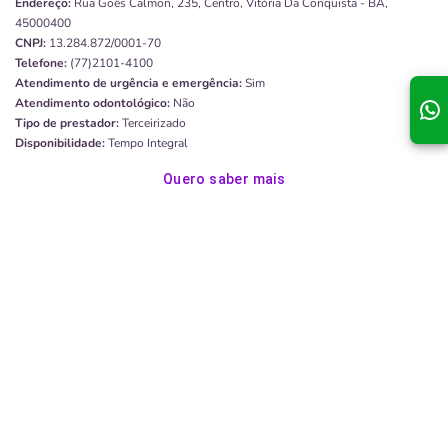
Endereço:
Rua Goês Calmon, 235, Centro, Vitória Da Conquista - BA,
45000400
CNPJ:
13.284.872/0001-70
Telefone:
(77)2101-4100
Atendimento de urgência e emergência:
Sim
Atendimento odontológico:
Não
Tipo de prestador:
Terceirizado
Disponibilidade:
Tempo Integral
Quero saber mais
Hospital São Lucas
Endereço:
R. Cel. Stanley Da Silveira, 33 - São José, Aracaju - SE, 49015-400
CNPJ:
13.131.370/0001-00
Atendimento de urgência e emergência:
Sim
Atendimento odontológico:
Não
Tipo de prestador:
Terceirizado
Disponibilidade:
Tempo Integral
Quero saber mais