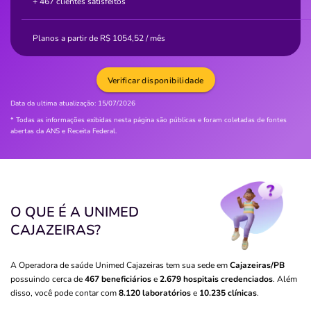
+ 467 clientes satisfeitos
Planos a partir de
R$
1054,52
/ mês
Verificar disponibilidade
Data da ultima atualização:
15/07/2026
* Todas as informações exibidas nesta página são públicas e foram coletadas de fontes
abertas da ANS e Receita Federal.
O QUE É A UNIMED
CAJAZEIRAS?
A Operadora de saúde Unimed Cajazeiras tem sua sede em
Cajazeiras/PB
possuindo cerca de
467 beneficiários
e
2.679 hospitais credenciados
. Além
disso, você pode contar com
8.120 laboratórios
e
10.235 clínicas
.