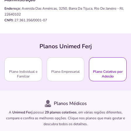
Endereço:
Avenida Das Américas, 3250, Barra Da Tijuca, Rio De Janeiro - RJ,
22640102
CNPJ:
27.361.356/0001-07
Telefone:
(21)2218-5354
Atendimento de urgência e emergência:
Sim
Atendimento odontológico:
Não
Tipo de prestador:
Terceirizado
Planos Unimed Ferj
Disponibilidade:
Tempo Parcial
Quero saber mais
Plano Individual e
Plano Empresarial
Plano Coletivo por
Familiar
Adesão
Hospital Balbino
Endereço:
R. Angélica Mota, 58 - Olaria, Rio De Janeiro - RJ, 21021-490
CNPJ:
42.297.507/0001-07
Planos Médicos
Atendimento de urgência e emergência:
Não
Atendimento odontológico:
Não
A
Unimed Ferj
possui
29 planos coletivos
, em várias regiões diferentes,
Tipo de prestador:
Terceirizado
compare e confira as melhores opções. Clique nos planos que mais gostar e
Disponibilidade:
Tempo Parcial
descubra todos os detalhes.