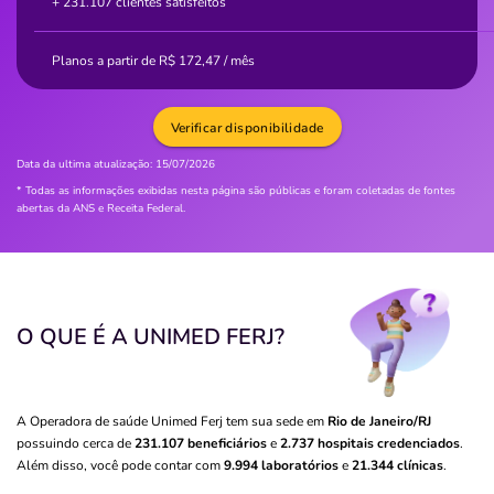
+ 231.107 clientes satisfeitos
Planos a partir de
R$
172,47
/ mês
Verificar disponibilidade
Data da ultima atualização:
15/07/2026
* Todas as informações exibidas nesta página são públicas e foram coletadas de fontes
abertas da ANS e Receita Federal.
O QUE É A UNIMED FERJ?
A Operadora de saúde Unimed Ferj tem sua sede em
Rio de Janeiro/RJ
possuindo cerca de
231.107 beneficiários
e
2.737 hospitais credenciados
.
Além disso, você pode contar com
9.994 laboratórios
e
21.344 clínicas
.