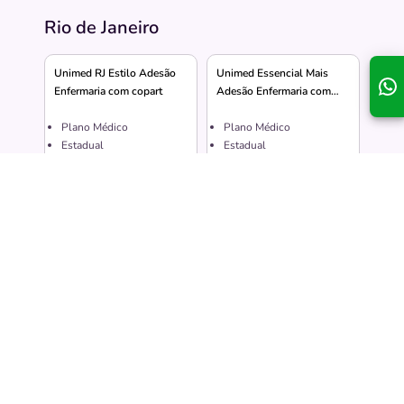
Quero saber mais
Rio de Janeiro
Existem
2.737 hospitais
conveniados, entre em contato para saber mais!
Unimed RJ Estilo Adesão
Unimed Essencial Mais
Enfermaria com copart
Adesão Enfermaria com
Descubra todos os hospitais
Copart
Plano Médico
Plano Médico
Estadual
Estadual
Com Internação
Com Internação
Enfermaria
Enfermaria
138
Hospitais conveniados
112
Hospitais conveniados
Cobre Partos
Cobre Partos
Franquia
Coparticipação
285,56
251,36
A partir de R$
A partir de R$
Unimed Essencial Adesão
Unimed RJ Estilo Adesão
Enfermaria com Copart
Apartamento com copart
Plano Médico
Plano Médico
Regional
Estadual