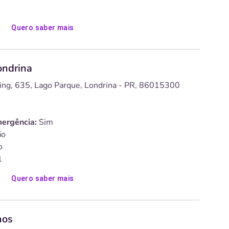
Quero saber mais
ondrina
ing, 635, Lago Parque, Londrina - PR, 86015300
ergência:
Sim
o
o
l
Quero saber mais
hos