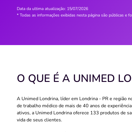
Data da ultima atualização:
15/07/2026
* Todas as informações exibidas nesta página são públicas e f
O QUE É A UNIMED L
A Unimed Londrina, líder em Londrina - PR e região n
de trabalho médico de mais de 40 anos de experiência
ativos, a Unimed Londrina oferece 133 produtos de sa
vida de seus clientes.