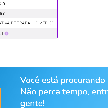
6-9
088
ATIVA DE TRABALHO MÉDICO
 I
Você está procurando
Não perca tempo, ent
gente!