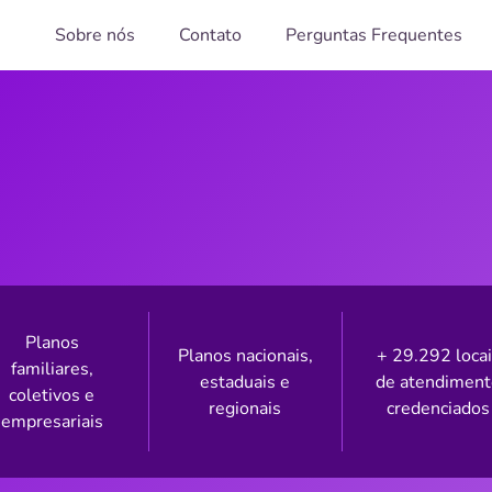
Sobre nós
Contato
Perguntas Frequentes
Planos
Planos nacionais,
+ 29.292 loca
familiares,
estaduais e
de atendimen
coletivos e
regionais
credenciados
empresariais