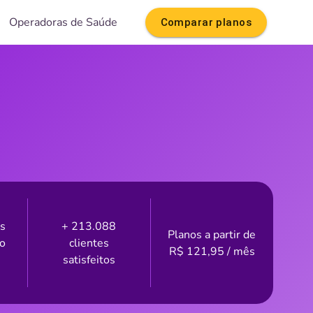
Operadoras de Saúde
Comparar planos
is
+ 213.088
Planos a partir de
to
clientes
R$
121,95
/ mês
satisfeitos