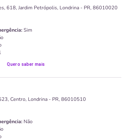
s, 618, Jardim Petrópolis, Londrina - PR, 86010020
ergência:
Sim
o
o
l
Quero saber mais
 523, Centro, Londrina - PR, 86010510
ergência:
Não
o
o