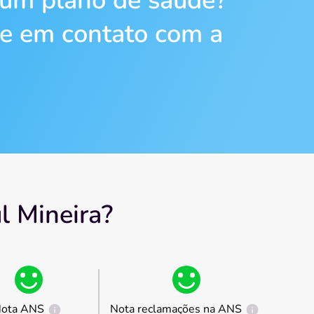
 um plano de saúde?
re em contato com a
l Mineira?
ota ANS
Nota reclamações na ANS