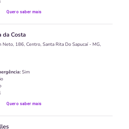
l
Quero saber mais
a da Costa
 Neto, 186, Centro, Santa Rita Do Sapucaí - MG,
ergência:
Sim
o
o
l
Quero saber mais
lles