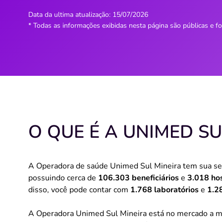
Data da ultima atualização:
15/07/2026
* Todas as informações exibidas nesta página são públicas e f
O QUE É A UNIMED SU
A Operadora de saúde Unimed Sul Mineira tem sua 
possuindo cerca de
106.303 beneficiários
e
3.018 ho
disso, você pode contar com
1.768 laboratórios
e
1.28
A Operadora Unimed Sul Mineira está no mercado a 