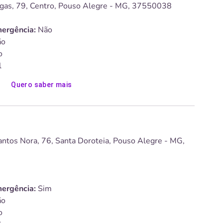
rgas, 79, Centro, Pouso Alegre - MG, 37550038
ergência:
Não
o
o
l
Quero saber mais
ntos Nora, 76, Santa Doroteia, Pouso Alegre - MG,
ergência:
Sim
o
o