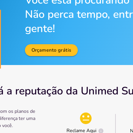
Você está procurando
Não perca tempo, ent
gente!
Orçamento grátis
 a reputação da Unimed Su
com os planos de
diferença ter uma
 você.
Reclame Aqui
N