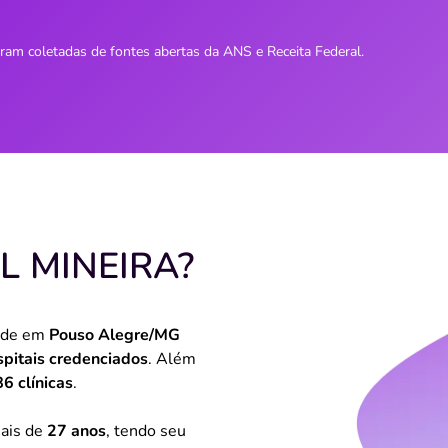
oram coletadas de fontes abertas da ANS e Receita Federal.
L MINEIRA?
sede em
Pouso Alegre/MG
spitais credenciados
. Além
6 clínicas
.
mais de
27 anos
, tendo seu