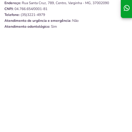
Endereço:
Rua Santa Cruz, 789, Centro, Varginha - MG, 37002090
CNPJ:
04.766.654/0001-81
Telefone:
(35)3221-4979
Atendimento de urgência e emergência:
Não
Atendimento odontológico:
Sim
Tipo de prestador:
Terceirizado
Disponibilidade:
Tempo Integral
Quero saber mais
Impro Clínica Reabilitação Oral
Endereço:
SHIGS - Brasília, DF, 70390-145
CNPJ:
34.368.311/0001-20
Atendimento de urgência e emergência:
Não
Atendimento odontológico:
Sim
Tipo de prestador:
Terceirizado
Disponibilidade:
Tempo Integral
Quero saber mais