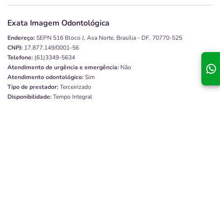
Exata Imagem Odontológica
Endereço:
SEPN 516 Bloco J, Asa Norte, Brasília - DF, 70770-525
CNPJ:
17.877.149/0001-56
Telefone:
(61)3349-5634
Atendimento de urgência e emergência:
Não
Atendimento odontológico:
Sim
Tipo de prestador:
Terceirizado
Disponibilidade:
Tempo Integral
Quero saber mais
Bio Implante Convênio Odontológico
Endereço:
Rua Batista De Oliveira, 488, Centro, Juiz De Fora - MG, 36010121
CNPJ:
24.093.422/0001-17
Telefone:
(32)3215-0698
Atendimento de urgência e emergência:
Não
Atendimento odontológico:
Sim
Tipo de prestador:
Terceirizado