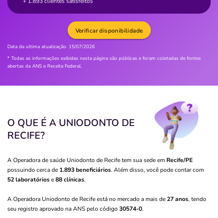
+ 1.893 clientes satisfeitos
Verificar disponibilidade
Data da ultima atualização:
15/07/2026
* Todas as informações exibidas nesta página são públicas e foram coletadas de fontes
abertas da ANS e Receita Federal.
O QUE É A UNIODONTO DE
RECIFE?
A Operadora de saúde Uniodonto de Recife tem sua sede em
Recife/PE
possuindo cerca de
1.893 beneficiários
. Além disso, você pode contar com
52 laboratórios
e
88 clínicas
.
A Operadora Uniodonto de Recife está no mercado a mais de
27 anos
, tendo
seu registro aprovado na ANS pelo código
30574-0
.