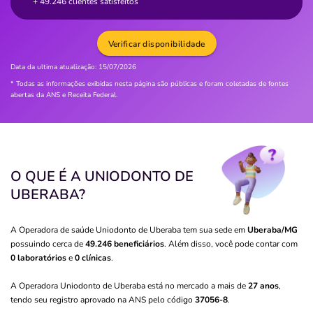
+ 49.246 clientes satisfeitos
Verificar disponibilidade
Data da ultima atualização:
15/07/2026
* Todas as informações exibidas nesta página são públicas e foram coletadas de fontes
abertas da ANS e Receita Federal.
O QUE É A UNIODONTO DE
UBERABA?
A Operadora de saúde Uniodonto de Uberaba tem sua sede em
Uberaba/MG
possuindo cerca de
49.246 beneficiários
. Além disso, você pode contar com
0 laboratórios
e
0 clínicas
.
A Operadora Uniodonto de Uberaba está no mercado a mais de
27 anos
,
tendo seu registro aprovado na ANS pelo código
37056-8
.