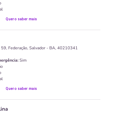
o
al
Quero saber mais
 59, Federação, Salvador - BA, 40210341
ergência:
Sim
o
o
al
Quero saber mais
lina