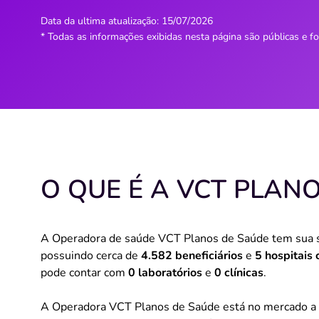
Data da ultima atualização:
15/07/2026
* Todas as informações exibidas nesta página são públicas e f
O QUE É A VCT PLAN
A Operadora de saúde VCT Planos de Saúde tem sua
possuindo cerca de
4.582 beneficiários
e
5 hospitais
pode contar com
0 laboratórios
e
0 clínicas
.
A Operadora VCT Planos de Saúde está no mercado a