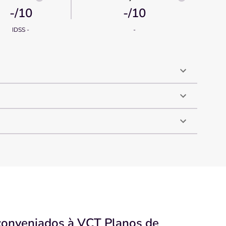
-
/10
-
/10
IDSS -
-
conveniados à VCT Planos de