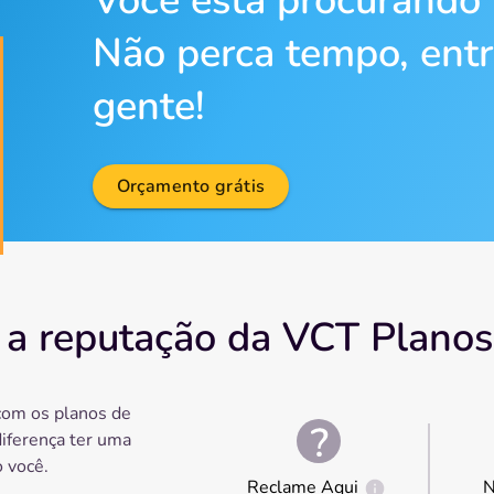
Você está procurando
Não perca tempo, ent
gente!
Orçamento grátis
 a reputação da VCT Planos
com os planos de
diferença ter uma
 você.
Reclame Aqui
N