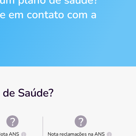
 um plano de saúde?
re em contato com a
 de Saúde?
ota ANS
Nota reclamações na ANS