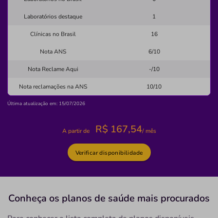
Incorpore
Laboratórios destaque
1
AGUA VERDE-CURITIBA/PR
Clínicas no Brasil
16
Rua Goiás, 70, Agua Verde, Curitiba - PR, 80620060
Nota ANS
6/10
Não possui pronto atendimento
Nota Reclame Aqui
-/10
(41)3335-2624
Nota reclamações na ANS
10/10
medicos
ribeiro
associados
servicos
Última atualização em: 15/07/2026
Necessita consultar o plano de saúde
R$
167,54
Quero saber mais
A partir de
/ mês
Verificar disponibilidade
Clínica
Policlínica Guaraituba
GUARAITUBA-COLOMBO/PR
Conheça os planos
de saúde
mais procurados
Rua Nicolau Schleder do Carmo, 186, Guaraituba,
Colombo - PR, 83410165