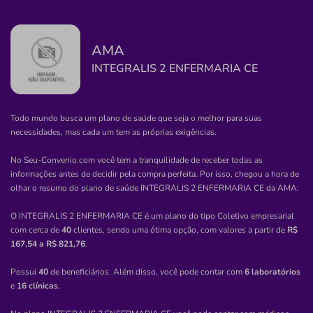
Informação indisponível
Necessita consultar o plano de saúde
AMA
Quero saber mais
INTEGRALIS 2 ENFERMARIA CE
Clínica
R & R Centro de Especialidades Médicas
Todo mundo busca um plano de saúde que seja o melhor para suas
Parana
necessidades, mas cada um tem as próprias exigências.
CENTRO-SAO JOSE DOS PINHAIS/PR
No Seu-Convenio.com você tem a tranquilidade de receber todas as
informações antes de decidir pela compra perfeita. Por isso, chegou a hora de
Rua Tenente Djalma Dutra, 686, Centro, São José Dos
olhar o resumo do plano de saúde
INTEGRALIS 2 ENFERMARIA CE
da
AMA
:
Pinhais - PR, 83005360
Não possui pronto atendimento
O INTEGRALIS 2 ENFERMARIA CE é um plano do tipo Coletivo empresarial
com cerca de
40
clientes, sendo uma ótima opção, com valores a partir de
R$
(41)3629-1142
167,54 a R$ 821,76
.
medico
heninng
silva
odontologico
Possui
40
de beneficiários. Além disso, você pode contar com
6 laboratórios
olhos
e
16 clínicas
.
Necessita consultar o plano de saúde