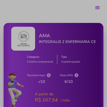
AMA
INTEGRALIS 2 ENFERMARIA CE
Categoria
Tipo
Coletivo empresarial
Coparticipação
Reclame Aqui
Nota ANS
-
/10
6
/10
A partir de
R$
167,54
/ mês