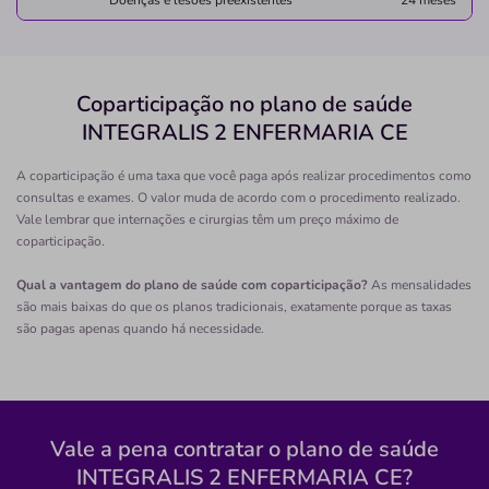
Doenças e lesões preexistentes
24 meses
80810280
Não possui pronto atendimento
(41)3018-9131
Coparticipação no plano de saúde
ahu
reabilitacao
neurologica
INTEGRALIS 2 ENFERMARIA CE
Necessita consultar o plano de saúde
A coparticipação é uma taxa que você paga após realizar procedimentos como
Quero saber mais
consultas e exames. O valor muda de acordo com o procedimento realizado.
Vale lembrar que internações e cirurgias têm um preço máximo de
coparticipação.
Clínica
Qual a vantagem do plano de saúde com coparticipação?
As mensalidades
Uropar Urologia Parana
são mais baixas do que os planos tradicionais, exatamente porque as taxas
são pagas apenas quando há necessidade.
BATEL-CURITIBA/PR
Rua Capitão Souza Franco, 95, Batel, Curitiba - PR,
80730420
Não possui pronto atendimento
Vale a pena contratar o plano de saúde
(41)3222-6926
INTEGRALIS 2 ENFERMARIA CE?