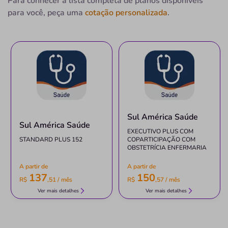
Para conhecer a lista completa de planos disponíveis
para você, peça uma
cotação personalizada
.
Não possui pronto atendimento
(41)3666-1589
Informação indisponível
Necessita consultar o plano de saúde
Quero saber mais
Clínica
Sul América Saúde
Sul América Saúde
Centro Médico São Camilo
EXECUTIVO PLUS COM
STANDARD PLUS 152
COPARTICIPAÇÃO COM
CENTRO-PINHAIS/PR
OBSTETRÍCIA ENFERMARIA
Av. Camilo di Lellis, 364 - Centro, Pinhais - PR, 83323-
A partir de
A partir de
000
137
150
R$
,
51
/ mês
R$
,
57
/ mês
Não possui pronto atendimento
Ver mais detalhes
Ver mais detalhes
(41)3551-3062
Informação indisponível