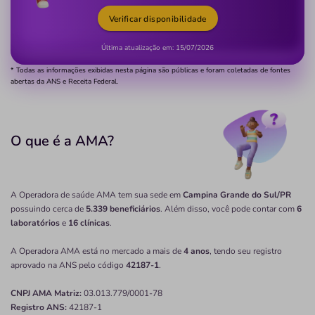
Verificar disponibilidade
Última atualização em:
15/07/2026
* Todas as informações exibidas nesta página são públicas e foram coletadas de fontes
abertas da ANS e Receita Federal.
O que é a AMA?
A Operadora de saúde AMA tem sua sede em
Campina Grande do Sul/PR
possuindo cerca de
5.339 beneficiários
. Além disso, você pode contar com
6
laboratórios
e
16 clínicas
.
A Operadora AMA está no mercado a mais de
4 anos
, tendo seu registro
aprovado na ANS pelo código
42187-1
.
CNPJ
AMA
Matriz:
03.013.779/0001-78
Registro ANS:
42187-1