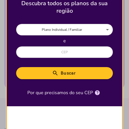
Quantidade de Clínicas que aceitam
Descubra todos os planos da sua
esse plano
região
Plano Individual / Familiar
Brasil
e
16
Ver detalhes desse
Buscar
plano
Por que precisamos do seu CEP
Valores do plano de saúde INTEGRALIS 2
ENFERMARIA CE