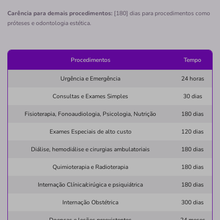
SAO FRANCISCO-CURITIBA/PR
Carência para demais procedimentos:
[180] dias para procedimentos como
próteses e odontologia estética.
Rua Portugal, 307, São Francisco, Curitiba - PR,
80510280
Não possui pronto atendimento
Procedimentos
Tempo
(41)3074-7474
Urgência e Emergência
24 horas
centro
Consultas e Exames Simples
30 dias
Necessita consultar o plano de saúde
Fisioterapia, Fonoaudiologia, Psicologia, Nutrição
180 dias
Quero saber mais
Exames Especiais de alto custo
120 dias
Diálise, hemodiálise e cirurgias ambulatoriais
180 dias
Clínica
Neuro Concept Clínica de Reabilitação
Quimioterapia e Radioterapia
180 dias
Neurológica Unidade
Internação Clínica/cirúgica e psiquiátrica
180 dias
VISTA ALEGRE-CURITIBA/PR
Internação Obstétrica
300 dias
Rua André Zanetti, 144, Vista Alegre, Curitiba - PR,