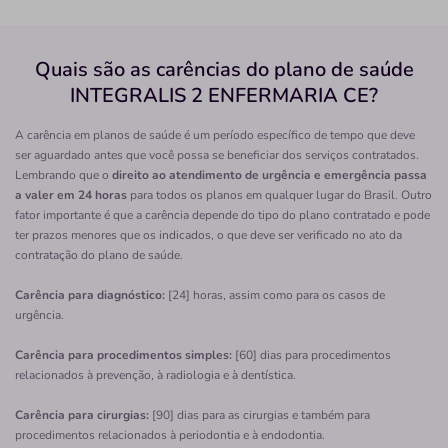
Quero saber mais
Quais são as carências do plano de saúde
INTEGRALIS 2 ENFERMARIA CE?
Hospital
Hospital Angelina Caron
A carência em planos de saúde é um período específico de tempo que deve
ARACATUBA-CAMPINA GRANDE DO SUL/PR
ser aguardado antes que você possa se beneficiar dos serviços contratados.
Lembrando que o
direito ao atendimento de urgência e emergência passa
Rodovia do Caqui, 1150, Araçatuba, Campina Grande do
a valer em 24 horas
para todos os planos em qualquer lugar do Brasil. Outro
Sul - PR, 83430000
fator importante é que a carência depende do tipo do plano contratado e pode
ter prazos menores que os indicados, o que deve ser verificado no ato da
Pronto Atendimento
contratação do plano de saúde.
(41)3679-8100
Carência para diagnóstico:
[24] horas, assim como para os casos de
maternidade
sociedade
hospitalar
urgência.
Quero saber mais
Carência para procedimentos simples:
[60] dias para procedimentos
relacionados à prevenção, à radiologia e à dentística.
Clínica
Carência para cirurgias:
[90] dias para as cirurgias e também para
Urocentro Clínica de Urologia Curitiba
procedimentos relacionados à periodontia e à endodontia.