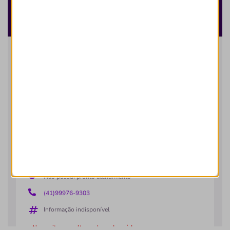
Buscar
Todos
Hospital
Clínica
Laboratório
Você está vendo um resumo da rede credenciada.
Buscar toda rede credenciada
Clínica
Cedic Clínica e Diagnostico
ITALIA-SAO JOSE DOS PINHAIS/PR
Rua Quirino Zagonel, 185, Itália, São José Dos Pinhais -
PR, 83020250
Não possui pronto atendimento
(41)99976-9303
Informação indisponível
Necessita consultar o plano de saúde