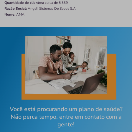
Quantidade de clientes:
cerca de 5.339
Razão Social:
Angeli Sistemas De Saude S.A.
Nome:
AMA
Você está procurando um plano de saúde?
Não perca tempo, entre em contato com a
gente!