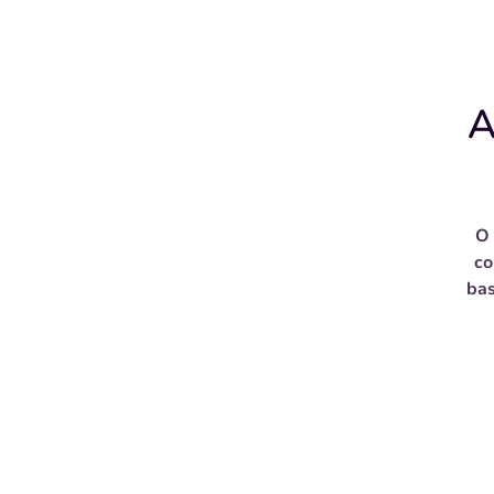
A
O
co
bas