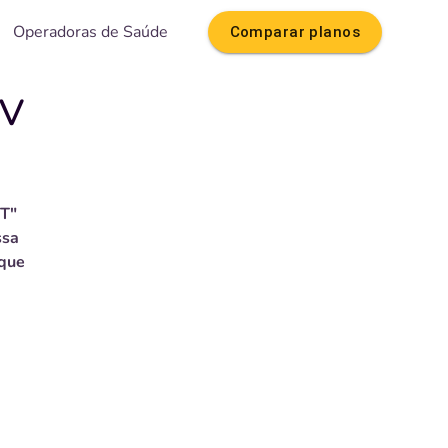
Operadoras de Saúde
Comparar planos
PV
T"
ssa
 que