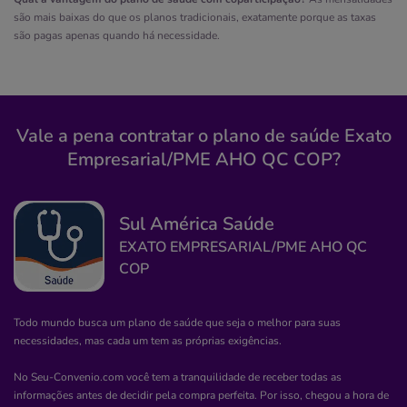
são mais baixas do que os planos tradicionais, exatamente porque as taxas
Não possui pronto atendimento
são pagas apenas quando há necessidade.
(71)3645-1165
maternidade
protecao
associacao
maria
luiza
Vale a pena contratar o plano de saúde Exato
Quero saber mais
Empresarial/PME AHO QC COP?
Clínica
Sul América Saúde
CASA de Saúde e Maternidade Maria José de
EXATO EMPRESARIAL/PME AHO QC
Souza
COP
SEDE-JAGUAQUARA/BA
Rua Dezenove de Novembro, 7, Malvinas, Jaguaquara -
Todo mundo busca um plano de saúde que seja o melhor para suas
BA, 45345000
necessidades, mas cada um tem as próprias exigências.
Não possui pronto atendimento
No Seu-Convenio.com você tem a tranquilidade de receber todas as
Informação indisponível
informações antes de decidir pela compra perfeita. Por isso, chegou a hora de