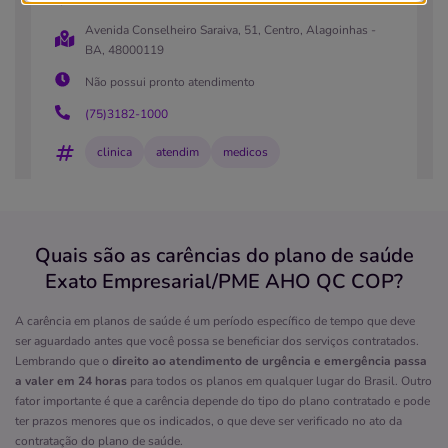
Avenida Conselheiro Saraiva, 51, Centro, Alagoinhas -
BA, 48000119
Não possui pronto atendimento
(75)3182-1000
clinica
atendim
medicos
Quero saber mais
Quais são as carências do plano de saúde
Clínica
Exato Empresarial/PME AHO QC COP?
Ápice Day
ONDINA-SALVADOR/BA
A carência em planos de saúde é um período específico de tempo que deve
ser aguardado antes que você possa se beneficiar dos serviços contratados.
Rua Senta Pua, 97, Ondina, Salvador - BA, 40170180
Lembrando que o
direito ao atendimento de urgência e emergência passa
Não possui pronto atendimento
a valer em 24 horas
para todos os planos em qualquer lugar do Brasil. Outro
fator importante é que a carência depende do tipo do plano contratado e pode
(71)3028-8350
ter prazos menores que os indicados, o que deve ser verificado no ato da
contratação do plano de saúde.