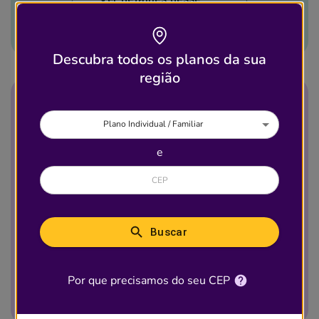
plano
Descubra todos os planos da sua
região
Quantidade de Clínicas que aceitam
Plano Individual / Familiar
esse plano
e
Brasil
13.303
Buscar
Ver detalhes desse
Por que precisamos do seu CEP
plano