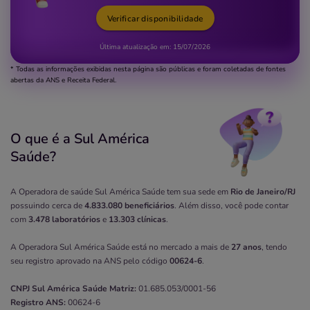
Verificar disponibilidade
Última atualização em:
15/07/2026
* Todas as informações exibidas nesta página são públicas e foram coletadas de fontes
abertas da ANS e Receita Federal.
O que é a Sul América
Saúde?
A Operadora de saúde Sul América Saúde tem sua sede em
Rio de Janeiro/RJ
possuindo cerca de
4.833.080 beneficiários
. Além disso, você pode contar
com
3.478 laboratórios
e
13.303 clínicas
.
A Operadora Sul América Saúde está no mercado a mais de
27 anos
, tendo
seu registro aprovado na ANS pelo código
00624-6
.
CNPJ
Sul América Saúde
Matriz:
01.685.053/0001-56
Registro ANS:
00624-6