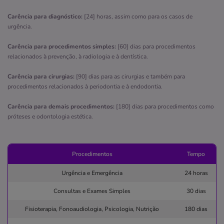
cacipp
servico
medico
apice
servicos
Carência para diagnóstico:
[24] horas, assim como para os casos de
Quero saber mais
urgência.
Carência para procedimentos simples:
[60] dias para procedimentos
Clínica
relacionados à prevenção, à radiologia e à dentística.
Cato
Carência para cirurgias:
[90] dias para as cirurgias e também para
VITORIA-SALVADOR/BA
procedimentos relacionados à periodontia e à endodontia.
Largo da Vitória, 11, Vitória, Salvador - BA, 40081305
Carência para demais procedimentos:
[180] dias para procedimentos como
Pronto Atendimento
próteses e odontologia estética.
Informação indisponível
clinica
acidentados
ortopedia
traum.
Procedimentos
Tempo
otorrino
Urgência e Emergência
24 horas
Quero saber mais
Consultas e Exames Simples
30 dias
Fisioterapia, Fonoaudiologia, Psicologia, Nutrição
180 dias
Clínica