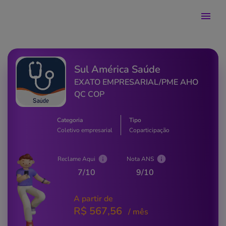
Sul América Saúde
EXATO EMPRESARIAL/PME AHO
QC COP
Categoria
Tipo
Coletivo empresarial
Coparticipação
Reclame Aqui
Nota ANS
7
/10
9
/10
A partir de
R$
567,56
/ mês