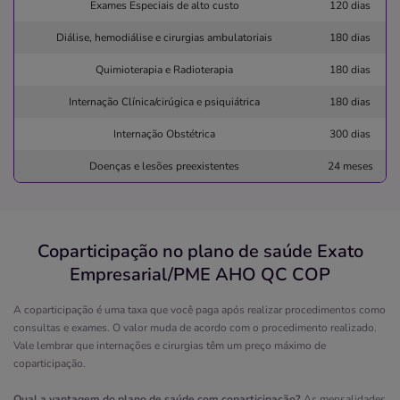
Exames Especiais de alto custo
120 dias
Clínica Luiz Pires de Mello
Diálise, hemodiálise e cirurgias ambulatoriais
180 dias
FONSECA-NITEROI/RJ
Quimioterapia e Radioterapia
180 dias
Rua Gonçalves Ledo, 26, Fonseca, Niterói - RJ,
24120160
Internação Clínica/cirúgica e psiquiátrica
180 dias
Pronto Atendimento
Internação Obstétrica
300 dias
Informação indisponível
Doenças e lesões preexistentes
24 meses
pire
Quero saber mais
Coparticipação no plano de saúde Exato
Empresarial/PME AHO QC COP
Clínica
Associação de Prot a Maternid e A Infância de
A coparticipação é uma taxa que você paga após realizar procedimentos como
Pojuca
consultas e exames. O valor muda de acordo com o procedimento realizado.
Vale lembrar que internações e cirurgias têm um preço máximo de
NOVA POJUCA-POJUCA/BA
coparticipação.
rua nova pojuca, 01, nova pojuca, pojuca - ba, 48120-
000
Qual a vantagem do plano de saúde com coparticipação?
As mensalidades