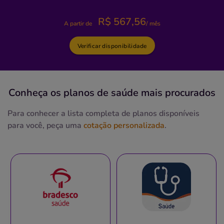
- BA, 48280000
R$
567,56
Pronto Atendimento
A partir de
/ mês
(71)3339-1500
Verificar disponibilidade
Informação indisponível
Quero saber mais
Conheça os planos
de saúde
mais procurados
Clínica
Para conhecer a lista completa de planos disponíveis
Clínica Alexim
para você, peça uma
cotação personalizada
.
SUDOESTE-BRASILIA/DF
70670-010, Cruzeiro, DF
Não possui pronto atendimento
(61)3233-3063
clinica
medica
Necessita consultar o plano de saúde