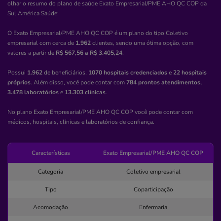
olhar o resumo do plano de saúde
Exato Empresarial/PME AHO QC COP
da
egidio
beneficente
taylor
Sul América Saúde
:
social.bebf.orf.taylor
associacao
O Exato Empresarial/PME AHO QC COP é um plano do tipo Coletivo
empresarial com cerca de
1.962
clientes, sendo uma ótima opção, com
Quero saber mais
valores a partir de
R$ 567,56 a R$ 3.405,24
.
Possui
1.962
de beneficiários,
1070 hospitais credenciados
e
22 hospitais
Clínica
próprios
. Além disso, você pode contar com
784 prontos atendimentos,
Clínica Recanto
3.478 laboratórios
e
13.303 clínicas
.
TAGUATINGA NORTE (TAGUATINGA)-BRASILIA/DF
No plano Exato Empresarial/PME AHO QC COP você pode contar com
médicos, hospitais, clínicas e laboratórios de confiança.
Qna 10, 2, Setor A Norte, Taguatinga - DF, 72110-100
Não possui pronto atendimento
Características
Exato Empresarial/PME AHO QC COP
(61)3351-1261
Categoria
Coletivo empresarial
clinica
orientacao
psicossocial
orient.
Tipo
psicos.
Coparticipação
Acomodação
Enfermaria
Quero saber mais