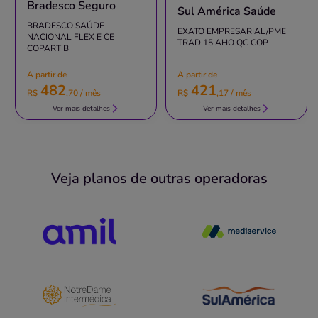
Bradesco Seguro
Sul América Saúde
Quero saber mais
BRADESCO SAÚDE
EXATO EMPRESARIAL/PME
NACIONAL FLEX E CE
TRAD.15 AHO QC COP
COPART B
Clínica
A partir de
A partir de
Alerta
482
421
R$
,
70
/ mês
R$
,
17
/ mês
CENTRO-CASTRO ALVES/BA
Ver mais detalhes
Ver mais detalhes
Rua Padre Pedreira, 89, Centro, Castro Alves - BA,
44500000
Pronto Atendimento
Veja planos de outras operadoras
(75)3522-1190
atendimento
medico
Quero saber mais
Clínica
Instituto Paulo Nassif