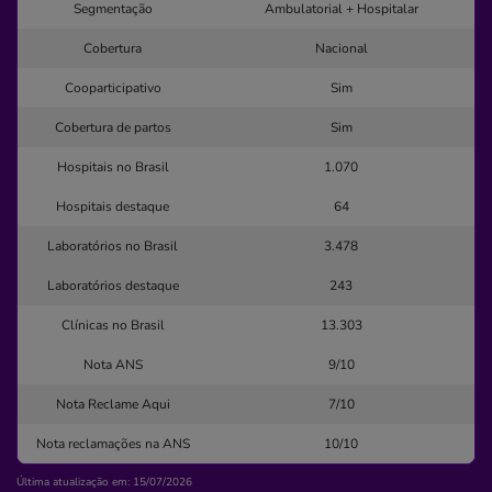
Segmentação
Ambulatorial + Hospitalar
Clínica
Cobertura
Nacional
Clínica de Olhos Santa Clara
Cooparticipativo
Sim
SANTA MARIA GORETTI-JUAZEIRO/BA
Cobertura de partos
Sim
Avenida Luiz Inácio Lula da Silva, 1, Santa Maria Goretti,
Hospitais no Brasil
Juazeiro - BA, 48904127
1.070
Não possui pronto atendimento
Hospitais destaque
64
(74)3611-7207
Laboratórios no Brasil
3.478
Informação indisponível
Laboratórios destaque
243
Quero saber mais
Clínicas no Brasil
13.303
Nota ANS
9/10
Clínica
Nota Reclame Aqui
7/10
Clínica São João
Nota reclamações na ANS
10/10
CENTRO-MATA DE SAO JOAO/BA
Rua Luiz Antonio Garcez, 396, Centro, Mata de São João
Última atualização em: 15/07/2026