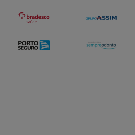
BATEL-CURITIBA/PR
Rua Francisco Rocha, 857, Batel, Curitiba - PR,
80420130
Não possui pronto atendimento
(41)99133-9495
Informação indisponível
Necessita consultar o plano de saúde
Quero saber mais
Clínica
Brazmed
CENTRO-BRASOPOLIS/MG
Tv. José Serodio, 123 - Brasopolis, Brazópolis - MG,
37530-000
Não possui pronto atendimento