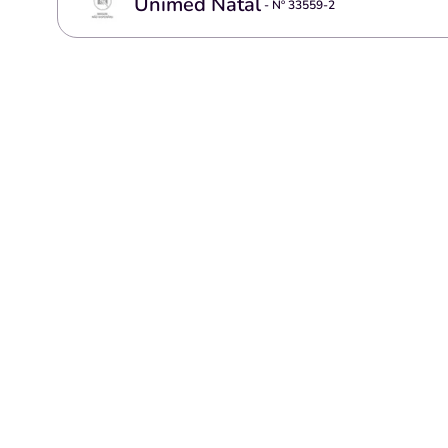
Unimed Natal
- Nº
33559-2