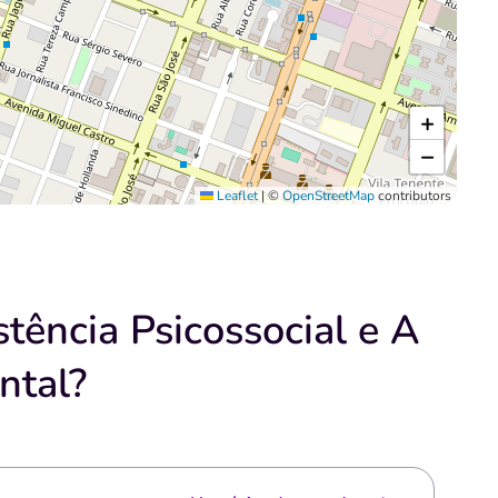
+
−
Leaflet
|
©
OpenStreetMap
contributors
tência Psicossocial e A
ntal?