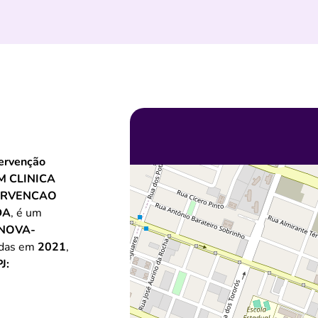
tervenção
M CLINICA
TERVENCAO
DA
, é um
NOVA-
iadas em
2021
,
J: