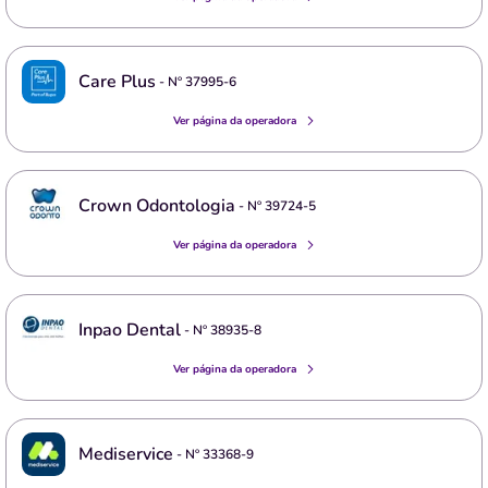
Care Plus
- Nº
37995-6
Ver página da operadora
Crown Odontologia
- Nº
39724-5
Ver página da operadora
Inpao Dental
- Nº
38935-8
Ver página da operadora
Mediservice
- Nº
33368-9