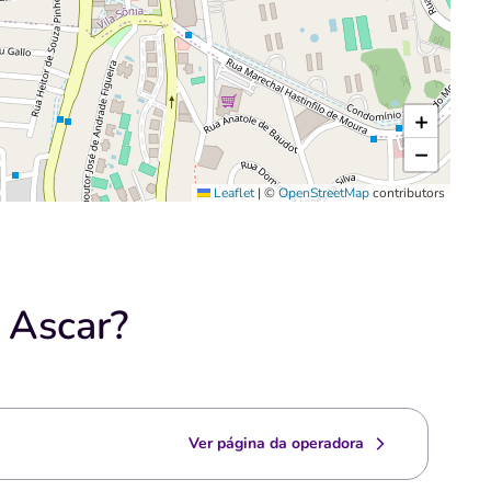
+
−
Leaflet
|
©
OpenStreetMap
contributors
 Ascar?
Ver página da operadora