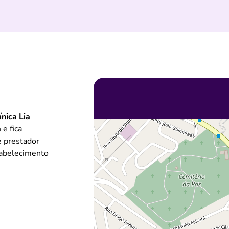
ínica Lia
a
e fica
e prestador
tabelecimento