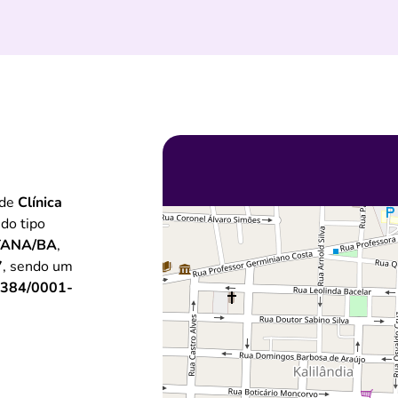
 de
Clínica
 do tipo
TANA/BA
,
7
, sendo um
.384/0001-