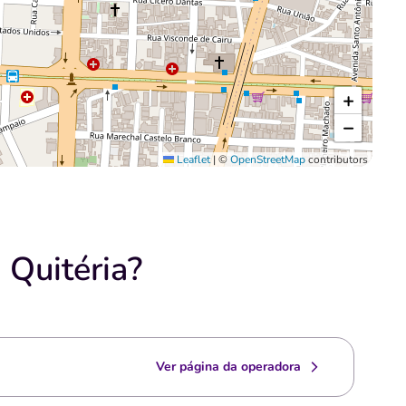
+
−
Leaflet
|
©
OpenStreetMap
contributors
 Quitéria?
Ver página da operadora