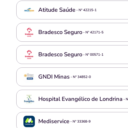
Atitude Saúde
- Nº
42215-1
Bradesco Seguro
- Nº
42171-5
Bradesco Seguro
- Nº
00571-1
GNDI Minas
- Nº
34852-0
Hospital Evangélico de Londrina
- 
Mediservice
- Nº
33368-9