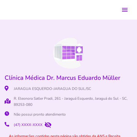
Clínica Médica Dr. Marcus Eduardo Müller
JARAGUA ESQUERDO-JARAGUA DO SUL/SC
R. Eleonora Satler Pradi, 261 - Jaraguá Esquerdo, Jaraguá do Sul - SC,
89253-080
Não possui pronto atendimento
(47) XXXX-XXXX
As informações contidas nesta página são obtidas da ANS e Receita