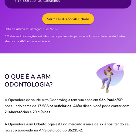
+ 17.585 clientes satisfeitos
Verificar disponibilidade
Data da ultima atualização:
15/07/2026
* Todas as informações exibidas nesta página são públicas e foram coletadas de fontes
abertas da ANS e Receita Federal.
O QUE É A ARM
ODONTOLOGIA?
A Operadora de saúde Arm Odontologia tem sua sede em
São Paulo/SP
possuindo cerca de
17.585 beneficiários
. Além disso, você pode contar com
2 laboratórios
e
29 clínicas
.
A Operadora Arm Odontologia está no mercado a mais de
27 anos
, tendo seu
registro aprovado na ANS pelo código
35215-2
.