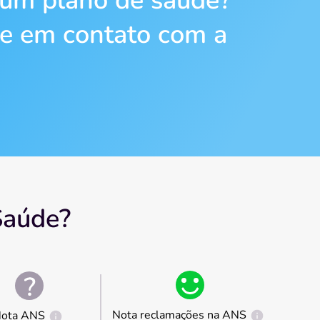
 um plano de saúde?
re em contato com a
Saúde?
Nota reclamações na ANS
ota ANS