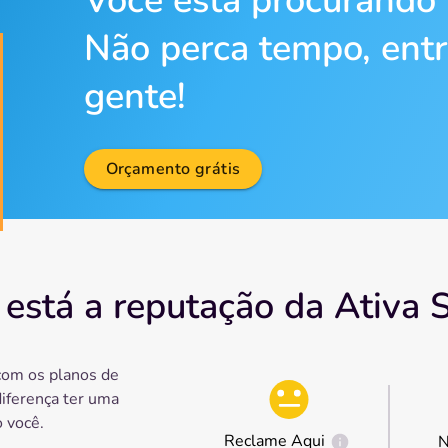
Você está procurando
Não perca tempo, ent
gente!
Orçamento grátis
está a reputação da Ativa 
com os planos de
diferença ter uma
 você.
Reclame Aqui
N