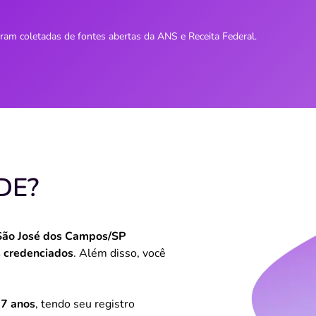
oram coletadas de fontes abertas da ANS e Receita Federal.
DE?
São José dos Campos/SP
s credenciados
. Além disso, você
7 anos
, tendo seu registro