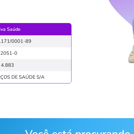
iva Saúde
.171/0001-89
32051-0
4.883
IÇOS DE SAÚDE S/A