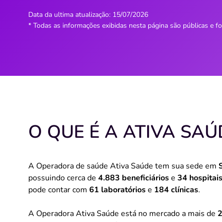
Data da ultima atualização:
15/07/2026
* Todas as informações exibidas nesta página são públicas e f
O QUE É A ATIVA SAÚ
A Operadora de saúde Ativa Saúde tem sua sede em
possuindo cerca de
4.883 beneficiários
e
34 hospitai
pode contar com
61 laboratórios
e
184 clínicas
.
A Operadora Ativa Saúde está no mercado a mais de
2