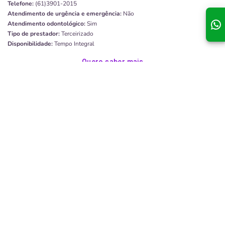
Telefone:
(61)3901-2015
Atendimento de urgência e emergência:
Não
Atendimento odontológico:
Sim
Tipo de prestador:
Terceirizado
Disponibilidade:
Tempo Integral
Quero saber mais
Personnalite Odontologia
Endereço:
70770-130, Brasília, DF
CNPJ:
15.016.838/0001-40
Telefone:
(61)3349-8153
Atendimento de urgência e emergência:
Não
Atendimento odontológico:
Sim
Tipo de prestador:
Terceirizado
Disponibilidade:
Tempo Integral
Quero saber mais