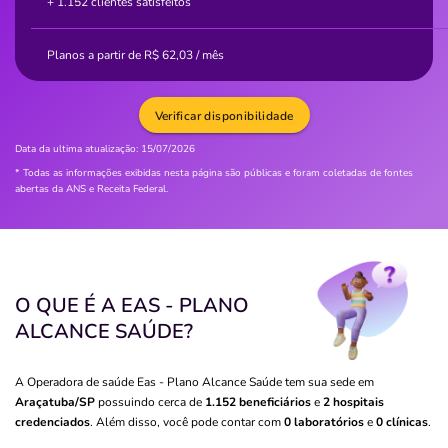
+ 1.152 clientes satisfeitos
Planos a partir de
R$
62,03
/ mês
Verificar disponibilidade
Data da ultima atualização:
15/07/2026
* Todas as informações exibidas nesta página são públicas e foram coletadas de fontes
abertas da ANS e Receita Federal.
O QUE É A EAS - PLANO
ALCANCE SAÚDE?
A Operadora de saúde Eas - Plano Alcance Saúde tem sua sede em
Araçatuba/SP
possuindo cerca de
1.152 beneficiários
e
2 hospitais
credenciados
. Além disso, você pode contar com
0 laboratórios
e
0 clínicas
.