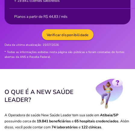
+ 19.841 clientes satisfeitos
Planos a partir de
R$
44,83
/ mês
Verificar disponibilidade
Data da ultima atualização:
15/07/2026
* Todas as informações exibidas nesta página são públicas e foram coletadas de fontes
abertas da ANS e Receita Federal.
O QUE É A NEW SAÚDE
LEADER?
A Operadora de saúde New Saúde Leader tem sua sede em
Atibaia/SP
possuindo cerca de
19.841 beneficiários
e
65 hospitais credenciados
. Além
disso, você pode contar com
74 laboratórios
e
122 clínicas
.