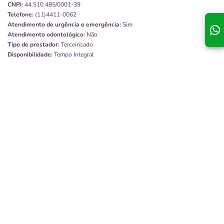
CNPJ:
44.510.485/0001-39
Telefone:
(11)4411-0062
Atendimento de urgência e emergência:
Sim
Atendimento odontológico:
Não
Tipo de prestador:
Terceirizado
Disponibilidade:
Tempo Integral
Quero saber mais
Hospital Israelita St. James de Jarinu
Endereço:
Avenida José Manara, 450, Centro, Jarinu - SP, 13240000
CNPJ:
02.240.617/0001-00
Telefone:
(11)2391-5757
Atendimento de urgência e emergência:
Sim
Atendimento odontológico:
Não
Tipo de prestador:
Terceirizado
Disponibilidade:
Tempo Parcial
Quero saber mais