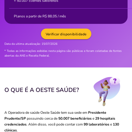
+ 50.007 clientes satisfeitos
Planos a partir de
R$
88,05
/ mês
Verificar disponibilidade
Data da ultima atualização:
15/07/2026
* Todas as informações exibidas nesta página são públicas e foram coletadas de fontes
abertas da ANS e Receita Federal.
O QUE É A OESTE SAÚDE?
A Operadora de saúde Oeste Saúde tem sua sede em
Presidente
Prudente/SP
possuindo cerca de
50.007 beneficiários
e
29 hospitais
credenciados
. Além disso, você pode contar com
99 laboratórios
e
130
clínicas
.