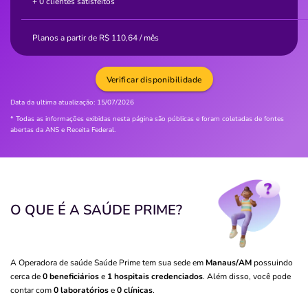
+ 0 clientes satisfeitos
Planos a partir de
R$
110,64
/ mês
Verificar disponibilidade
Data da ultima atualização:
15/07/2026
* Todas as informações exibidas nesta página são públicas e foram coletadas de fontes
abertas da ANS e Receita Federal.
O QUE É A SAÚDE PRIME?
A Operadora de saúde Saúde Prime tem sua sede em
Manaus/AM
possuindo
cerca de
0 beneficiários
e
1 hospitais credenciados
. Além disso, você pode
contar com
0 laboratórios
e
0 clínicas
.