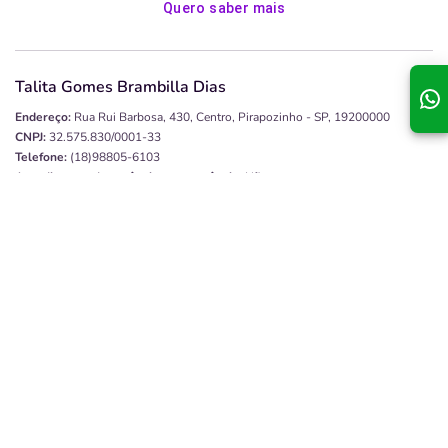
Quero saber mais
Talita Gomes Brambilla Dias
Endereço:
Rua Rui Barbosa, 430, Centro, Pirapozinho - SP, 19200000
CNPJ:
32.575.830/0001-33
Telefone:
(18)98805-6103
Atendimento de urgência e emergência:
Não
Atendimento odontológico:
Sim
Tipo de prestador:
Terceirizado
Disponibilidade:
Tempo Integral
Quero saber mais
GLES Odontologia Especializada
Endereço:
Avenida Dom Pedro II, 1, Presidente Venceslau - SP, 19400-000
CNPJ:
44.160.906/0001-49
Telefone:
(18)98121-8478
Atendimento de urgência e emergência:
Não