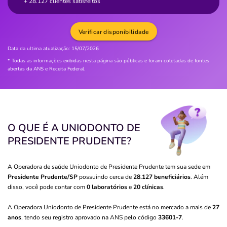
+ 28.127 clientes satisfeitos
Verificar disponibilidade
Data da ultima atualização:
15/07/2026
* Todas as informações exibidas nesta página são públicas e foram coletadas de fontes
abertas da ANS e Receita Federal.
O QUE É A UNIODONTO DE
PRESIDENTE PRUDENTE?
A Operadora de saúde Uniodonto de Presidente Prudente tem sua sede em
Presidente Prudente/SP
possuindo cerca de
28.127 beneficiários
. Além
disso, você pode contar com
0 laboratórios
e
20 clínicas
.
A Operadora Uniodonto de Presidente Prudente está no mercado a mais de
27
anos
, tendo seu registro aprovado na ANS pelo código
33601-7
.