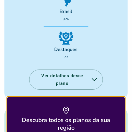
Brasil
826
Destaques
72
Ver detalhes desse
plano
Descubra todos os planos da sua
Quantidade de Laboratórios que
região
aceitam esse plano