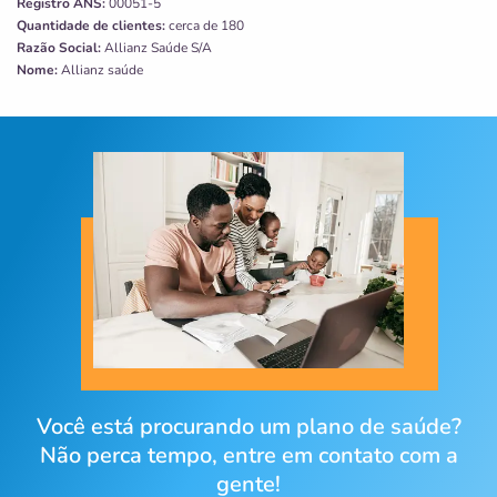
Registro ANS:
00051-5
Quantidade de clientes:
cerca de 180
Razão Social:
Allianz Saúde S/A
Nome:
Allianz saúde
Você está procurando um plano de saúde?
Não perca tempo, entre em contato com a
gente!