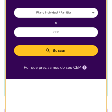
Plano Individual / Familiar
e
Brasil
3.045
Buscar
Destaques
344
Por que precisamos do seu CEP
Ver detalhes desse
plano