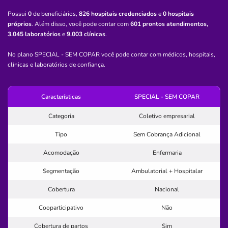
Possui
0
de beneficiários,
826 hospitais credenciados
e
0 hospitais
Clínica
próprios
. Além disso, você pode contar com
601 prontos atendimentos,
Fisiocenter
3.045 laboratórios
e
9.003 clínicas
.
RESIDENCIAL PETROPOLIS-RIO BRANCO/AC
No plano SPECIAL - SEM COPAR você pode contar com médicos, hospitais,
clínicas e laboratórios de confiança.
Estrada Dias Martins, 70, Residencial Petrópolis, Rio
Branco - AC, 69919140
Não possui pronto atendimento
Características
SPECIAL - SEM COPAR
(68)99901-7171
Categoria
Coletivo empresarial
nubia
costa
dantas
carli
Tipo
Sem Cobrança Adicional
Necessita consultar o plano de saúde
Acomodação
Enfermaria
Quero saber mais
Segmentação
Ambulatorial + Hospitalar
Cobertura
Nacional
Clínica
Cooparticipativo
Não
Clínica Oftalmológica Jefferson Torres
Cobertura de partos
Sim