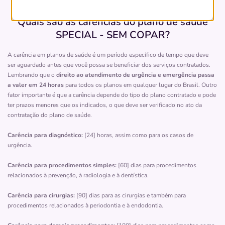
Quero saber mais
Quais são as carências do plano de saúde
SPECIAL - SEM COPAR?
Clínica
Ápice Day
A carência em planos de saúde é um período específico de tempo que deve
ser aguardado antes que você possa se beneficiar dos serviços contratados.
ONDINA-SALVADOR/BA
Lembrando que o
direito ao atendimento de urgência e emergência passa
Rua Senta Pua, 97, Ondina, Salvador - BA, 40170180
a valer em 24 horas
para todos os planos em qualquer lugar do Brasil. Outro
fator importante é que a carência depende do tipo do plano contratado e pode
Não possui pronto atendimento
ter prazos menores que os indicados, o que deve ser verificado no ato da
contratação do plano de saúde.
(71)3028-8350
Carência para diagnóstico:
[24] horas, assim como para os casos de
cacipp
servico
medico
apice
servicos
urgência.
Quero saber mais
Carência para procedimentos simples:
[60] dias para procedimentos
relacionados à prevenção, à radiologia e à dentística.
Clínica
Carência para cirurgias:
[90] dias para as cirurgias e também para
Cato
procedimentos relacionados à periodontia e à endodontia.
VITORIA-SALVADOR/BA