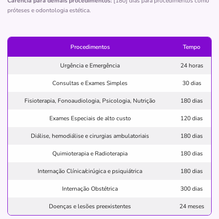
Carência para demais procedimentos:
[180] dias para procedimentos como
Largo da Vitória, 11, Vitória, Salvador - BA, 40081305
próteses e odontologia estética.
Pronto Atendimento
Informação indisponível
Procedimentos
Tempo
clinica
acidentados
ortopedia
traum.
Urgência e Emergência
24 horas
otorrino
Consultas e Exames Simples
30 dias
Quero saber mais
Fisioterapia, Fonoaudiologia, Psicologia, Nutrição
180 dias
Exames Especiais de alto custo
120 dias
Clínica
Diálise, hemodiálise e cirurgias ambulatoriais
180 dias
Clínica de Urologia Modesto Jacobino
Quimioterapia e Radioterapia
180 dias
GRACA-SALVADOR/BA
Rua Barão de Loreto, 75, Graça, Salvador - BA,
Internação Clínica/cirúgica e psiquiátrica
180 dias
40150270
Internação Obstétrica
300 dias
Não possui pronto atendimento
Doenças e lesões preexistentes
24 meses
(71)2101-3553