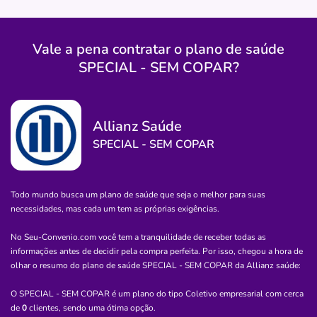
lithocenter
hospital
dia
sociedade
simpl
Vale a pena contratar o plano de saúde
SPECIAL - SEM COPAR?
Quero saber mais
Clínica
Allianz Saúde
Santacoop Mcz
SPECIAL - SEM COPAR
CENTRO-MACEIO/AL
Rua Dias Cabral, 424, Centro, Maceió - AL, 57020250
Todo mundo busca um plano de saúde que seja o melhor para suas
Não possui pronto atendimento
necessidades, mas cada um tem as próprias exigências.
(82)3311-6666
No Seu-Convenio.com você tem a tranquilidade de receber todas as
santa
casa
dos
medicos
coop
informações antes de decidir pela compra perfeita. Por isso, chegou a hora de
olhar o resumo do plano de saúde
SPECIAL - SEM COPAR
da
Allianz saúde
:
Necessita consultar o plano de saúde
O SPECIAL - SEM COPAR é um plano do tipo Coletivo empresarial com cerca
Quero saber mais
de
0
clientes, sendo uma ótima opção.