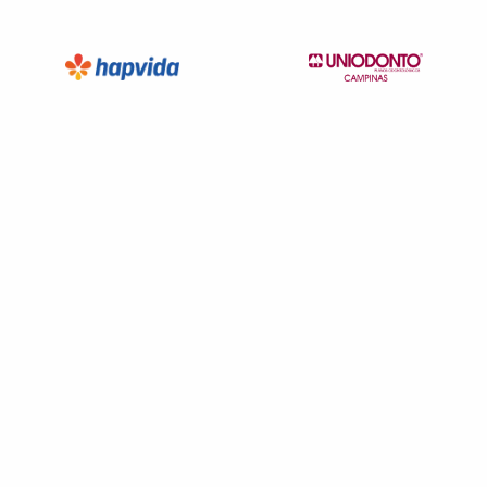
Não possui pronto atendimento
(82)3027-0864
servicos
medicos
Necessita consultar o plano de saúde
Quero saber mais
Clínica
Paiva & Gama
PONTA VERDE-MACEIO/AL
Av. Silvio Carlos Viana, 1751 - Ponta Verde, Maceió - AL,
57035-160
Não possui pronto atendimento
(82)3327-4500
Informação indisponível