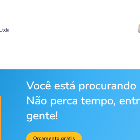
Ltda
Você está procurando
Não perca tempo, ent
gente!
Orçamento grátis