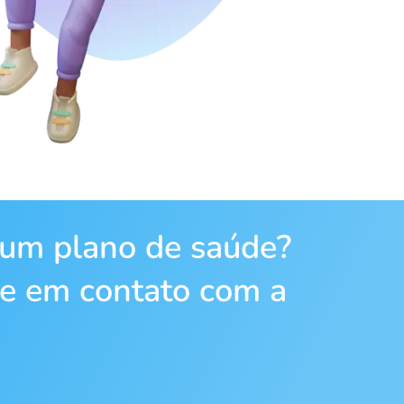
 um plano de saúde?
re em contato com a