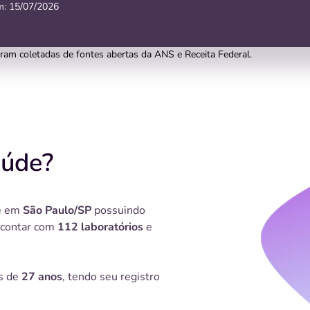
m:
15/07/2026
oram coletadas de fontes abertas da ANS e Receita Federal.
úde?
e em
São Paulo/SP
possuindo
 contar com
112 laboratórios
e
s de
27 anos
, tendo seu registro