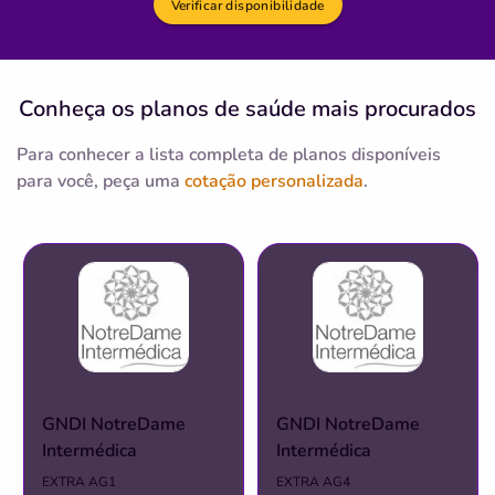
Verificar disponibilidade
Informação indisponível
hospital
sao
dom
antonio
associacao
Conheça os planos
de saúde
mais procurados
Quero saber mais
Para conhecer a lista completa de planos disponíveis
para você, peça uma
cotação personalizada
.
Clínica
Arlindo Ferroni Junior
SANTANA-SAO PAULO/SP
Rua Marechal Hermes da Fonseca, 160, Santana, São
Paulo - SP, 02020000
Não possui pronto atendimento
(11)3977-0120
GNDI NotreDame
GNDI NotreDame
Informação indisponível
Intermédica
Intermédica
Necessita consultar o plano de saúde
EXTRA AG1
EXTRA AG4
Quero saber mais