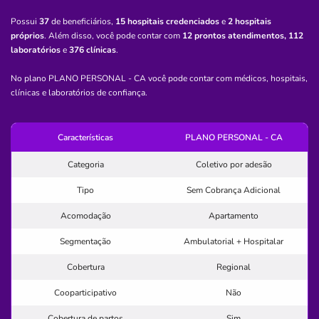
Quero saber mais
Possui
37
de beneficiários,
15 hospitais credenciados
e
2 hospitais
próprios
. Além disso, você pode contar com
12 prontos atendimentos,
112
laboratórios
e
376 clínicas
.
Clínica
Pronto Atendimento Vidas Paranaguá
No plano PLANO PERSONAL - CA você pode contar com médicos, hospitais,
clínicas e laboratórios de confiança.
VIL A PARANAGUA-SAO PAULO/SP
Avenida Paranaguá, 808, Vila Paranaguá, São Paulo - SP,
Características
PLANO PERSONAL - CA
03806000
Pronto Atendimento
Categoria
Coletivo por adesão
(11)2542-4000
Tipo
Sem Cobrança Adicional
paranagua
hospital
maternidade
clinica
Acomodação
Apartamento
especialidade
Segmentação
Ambulatorial + Hospitalar
Quero saber mais
Cobertura
Regional
Cooparticipativo
Não
Hospital
Cobertura de partos
Sim