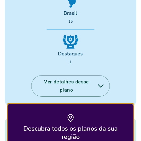
Brasil
15
Destaques
1
Ver detalhes desse
plano
Descubra todos os planos da sua
Quantidade de Laboratórios que
região
aceitam esse plano