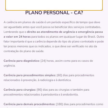
Quais são as carências do plano de saúde
PLANO PERSONAL - CA?
Hospital
Hospital e Maternidade Vida'S
A carência em planos de saúde é um período específico de tempo que deve
ser aguardado antes que você possa se beneficiar dos serviços contratados.
VILA SANTANA-SAO PAULO/SP
Lembrando que o
direito ao atendimento de urgência e emergência passa
Avenida Nossa Senhora de Sabará, 2375, Vila Sabará,
a valer em 24 horas
para todos os planos em qualquer lugar do Brasil. Outro
São Paulo - SP, 04685006
fator importante é que a carência depende do tipo do plano contratado e pode
ter prazos menores que os indicados, o que deve ser verificado no ato da
Pronto Atendimento
contratação do plano de saúde.
(11)3321-9450
Carência para diagnóstico:
[24] horas, assim como para os casos de
urgência.
vidas
Carência para procedimentos simples:
Quero saber mais
[60] dias para procedimentos
relacionados à prevenção, à radiologia e à dentística.
Carência para cirurgias:
[90] dias para as cirurgias e também para
Hospital
procedimentos relacionados à periodontia e à endodontia.
Hospital Central Leste
Carência para demais procedimentos:
[180] dias para procedimentos como
GUAIANAZES-SAO PAULO/SP