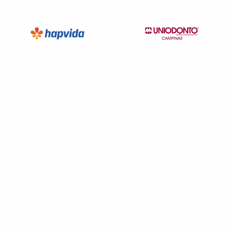
Rua Baronesa de Itu, 830, Santa Cecilia, São Paulo - SP,
01231000
Não possui pronto atendimento
(11)2020-0310
Informação indisponível
Necessita consultar o plano de saúde
Quero saber mais
Hospital
Saúde Guarulhos
GOPOUVA-GUARULHOS/SP
R. Otávio Nunes da Silva, 301 - Vila Moreira, Guarulhos -
SP, 07021-001
Pronto Atendimento