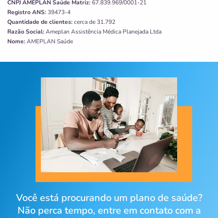
CNPJ
AMEPLAN Saúde
Matriz:
67.839.969/0001-21
Registro ANS:
39473-4
Quantidade de clientes:
cerca de 31.792
Razão Social:
Ameplan Assistência Médica Planejada Ltda
Nome:
AMEPLAN Saúde
Você está procurando um plano de saúde?
Não perca tempo, entre em contato com a