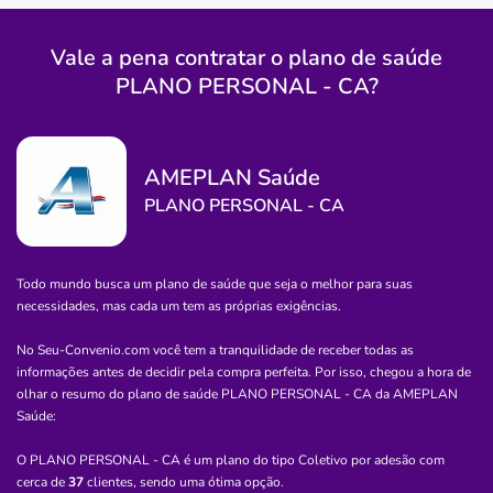
(11)3467-0700
portinari
anhanguera
medclinica
pron
Vale a pena contratar o plano de saúde
PLANO PERSONAL - CA?
socorro
Quero saber mais
AMEPLAN Saúde
Hospital
PLANO PERSONAL - CA
EMED Serviços Médicos Hospitalares
CENTRO-CAIEIRAS/SP
Todo mundo busca um plano de saúde que seja o melhor para suas
Avenida Professor Carvalho Pinto, 53, Centro, Caieiras -
necessidades, mas cada um tem as próprias exigências.
SP, 07700600
No Seu-Convenio.com você tem a tranquilidade de receber todas as
Não possui pronto atendimento
informações antes de decidir pela compra perfeita. Por isso, chegou a hora de
Informação indisponível
olhar o resumo do plano de saúde
PLANO PERSONAL - CA
da
AMEPLAN
Saúde
:
amico
saude
hospital
maternidade
O PLANO PERSONAL - CA é um plano do tipo Coletivo por adesão com
emedserv.medico.e
cerca de
37
clientes, sendo uma ótima opção.