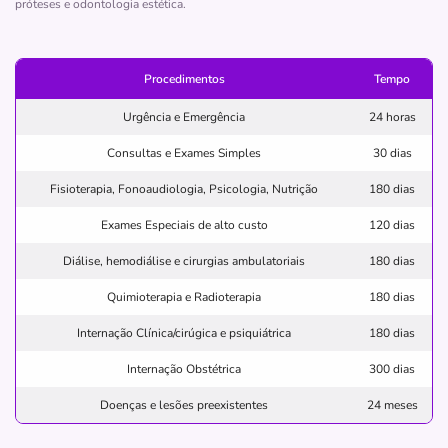
próteses e odontologia estética.
Rua Cabo José Teixeira, 189, Vila Iolanda(Lajeado), São
Paulo - SP, 08451010
Pronto Atendimento
Procedimentos
Tempo
(11)2557-0745
Urgência e Emergência
24 horas
iolanda
vila
pronto
socorro
Consultas e Exames Simples
30 dias
guaianazes
Fisioterapia, Fonoaudiologia, Psicologia, Nutrição
180 dias
Quero saber mais
Exames Especiais de alto custo
120 dias
Diálise, hemodiálise e cirurgias ambulatoriais
180 dias
Hospital
Quimioterapia e Radioterapia
180 dias
Hospital e Maternidade Saint Patrick
Internação Clínica/cirúgica e psiquiátrica
180 dias
VILA JAGUARA-SAO PAULO/SP
Internação Obstétrica
300 dias
Praça General Guimarães, 77, Vila Jaguara, São Paulo -
SP, 05114110
Doenças e lesões preexistentes
24 meses
Pronto Atendimento