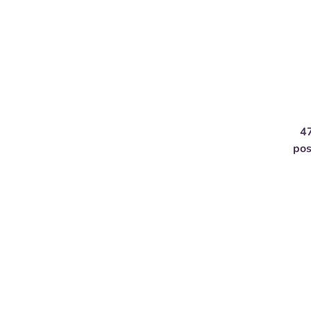
47
pos