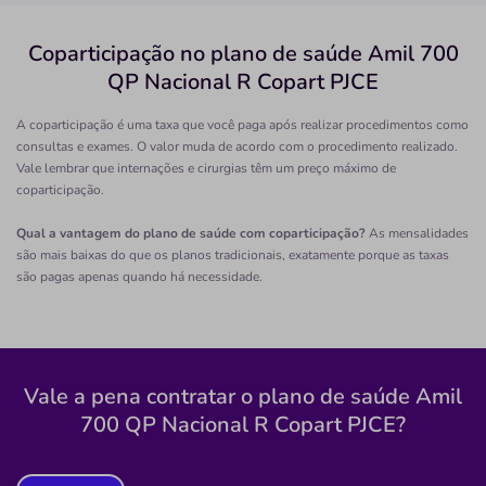
clinica
ilheus
ortopedia
cirurgica
otorrino
Coparticipação no plano de saúde Amil 700
QP Nacional R Copart PJCE
Quero saber mais
A coparticipação é uma taxa que você paga após realizar procedimentos como
consultas e exames. O valor muda de acordo com o procedimento realizado.
Clínica
Vale lembrar que internações e cirurgias têm um preço máximo de
Clínica Valinhos
coparticipação.
CENTRO-VALINHOS/SP
Qual a vantagem do plano de saúde com coparticipação?
As mensalidades
Avenida Dom Nery, 600, Centro, Valinhos - SP,
são mais baixas do que os planos tradicionais, exatamente porque as taxas
13271170
são pagas apenas quando há necessidade.
Não possui pronto atendimento
(19)3829-6061
Informação indisponível
Vale a pena contratar o plano de saúde Amil
Necessita consultar o plano de saúde
700 QP Nacional R Copart PJCE?
Quero saber mais