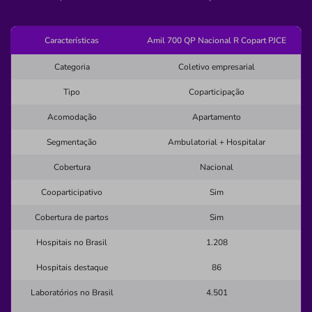
Pronto Atendimento
(75)3263-2241
Características
Amil 700 QP Nacional R Copart PJCE
sagrada
familia
clinica
medica
Categoria
Coletivo empresarial
medico
Tipo
Coparticipação
Quero saber mais
Acomodação
Apartamento
Segmentação
Ambulatorial + Hospitalar
Clínica
Cobertura
Nacional
Clínica Oftalmológica Jefferson Torres
Cooparticipativo
Sim
FEDERACAO-SALVADOR/BA
Cobertura de partos
Sim
Rua Agnelo Brito, 187, Federação, Salvador - BA,
40210245
Hospitais no Brasil
1.208
Não possui pronto atendimento
Hospitais destaque
86
(71)3245-5655
Laboratórios no Brasil
4.501
Informação indisponível