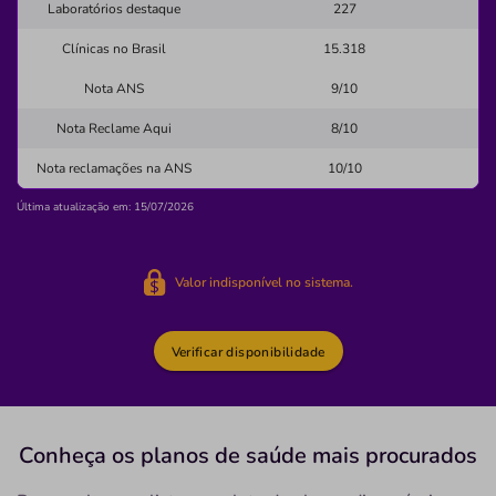
Laboratórios destaque
227
Quero saber mais
Clínicas no Brasil
15.318
Nota ANS
9/10
Clínica
Clínica Ana Catarina
Nota Reclame Aqui
8/10
CENTRO-ITABERABA/BA
Nota reclamações na ANS
10/10
Avenida Brigadeiro Eduardo Gomes, 57, Centro, Itaberaba
Última atualização em: 15/07/2026
- BA, 46880000
Pronto Atendimento
Valor indisponível no sistema.
(75)3251-1032
maternidade
Verificar disponibilidade
Quero saber mais
Conheça os planos
de saúde
mais procurados
Clínica
Ameça