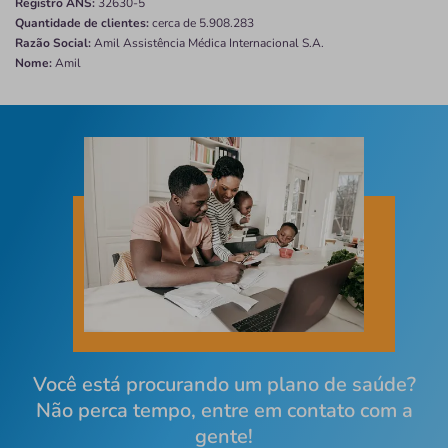
Registro ANS:
32630-5
Quantidade de clientes:
cerca de 5.908.283
Razão Social:
Amil Assistência Médica Internacional S.A.
Nome:
Amil
Você está procurando um plano de saúde?
Não perca tempo, entre em contato com a
gente!