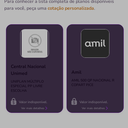
Para conhecer a lista completa de planos disponíveis
SEDE-CATU/BA
para você, peça uma
cotação personalizada
.
Avenida Padre Cupertino, 276, Centro, Catu - BA,
48110000
Não possui pronto atendimento
Informação indisponível
catu
ameca
medico
medicos
atendimento
Central Nacional
Quero saber mais
Amil
Unimed
AMIL 500 QP NACIONAL R
UNIPLAN MÚLTIPLO
COPART PJCE
ESPECIAL PP LIVRE
Clínica
ESCOLHA
Clínica Médica Itagua
Valor indisponível.
Valor indisponível.
ITAGUA-UBATUBA/SP
Ver mais detalhes
Ver mais detalhes
Rua Joaquim Nabuco, 329, Itaguá, Ubatuba - SP, 11680-
000