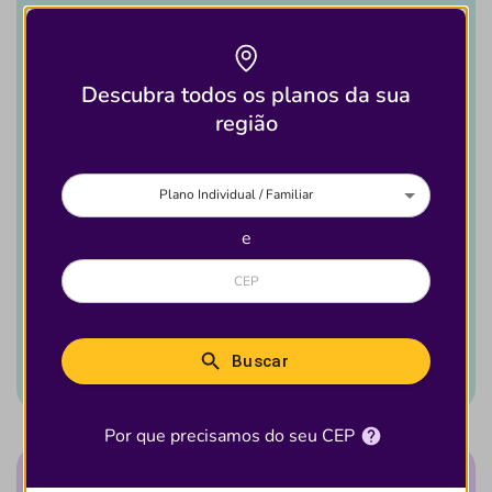
Brasil
Descubra todos os planos da sua
4.501
região
Plano Individual / Familiar
Destaques
e
227
Ver detalhes desse
plano
Buscar
Por que precisamos do seu CEP