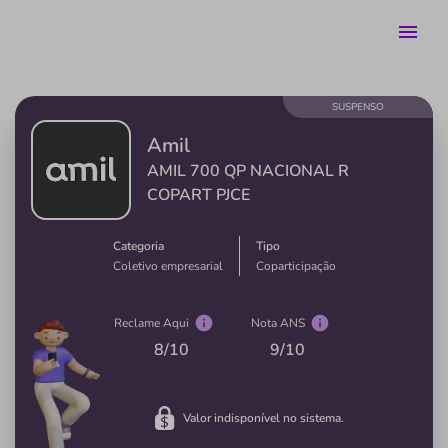
SUSPENSO
Amil
AMIL 700 QP NACIONAL R
COPART PJCE
Categoria
Tipo
Coletivo empresarial
Coparticipação
Reclame Aqui
Nota ANS
8
/10
9
/10
Valor indisponível no sistema.