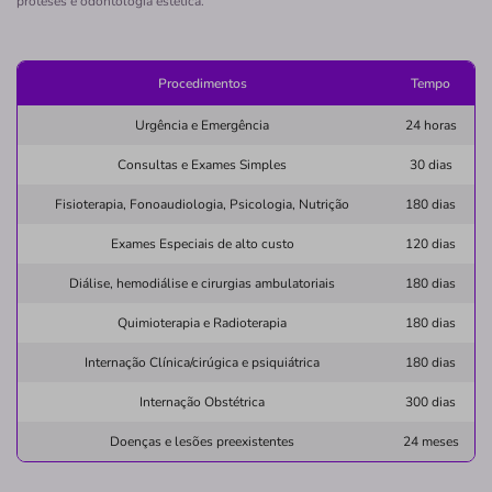
próteses e odontologia estética.
40150270
Não possui pronto atendimento
Procedimentos
Tempo
(71)2101-3553
Urgência e Emergência
24 horas
lithocenter
hospital
dia
sociedade
Consultas e Exames Simples
30 dias
simpl
Fisioterapia, Fonoaudiologia, Psicologia, Nutrição
180 dias
Quero saber mais
Exames Especiais de alto custo
120 dias
Clínica
Diálise, hemodiálise e cirurgias ambulatoriais
180 dias
COCI
Quimioterapia e Radioterapia
180 dias
MALHADO-ILHEUS/BA
Internação Clínica/cirúgica e psiquiátrica
180 dias
R. Ipanema, 268 - Malhado, Ilhéus - BA, 45651-330
Internação Obstétrica
300 dias
Não possui pronto atendimento
Doenças e lesões preexistentes
24 meses
(73)98866-3703