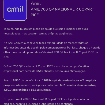
Amil
Clínica
AMIL 700 QP NACIONAL R COPART
Oculistas Associados de Manaus
PJCE
CENTRO-MANAUS/AM
Avenida 7 de Setembro, 1639, Centro, Manaus - AM,
Todo mundo busca um plano de saúde que seja o melhor para suas
69020120
necessidades, mas cada um tem as próprias exigências.
Não possui pronto atendimento
No Seu-Convenio.com você tem a tranquilidade de receber todas as
informações antes de decidir pela compra perfeita. Por isso, chegou a hora de
(92)3633-2954
olhar o resumo do plano de saúde
Amil 700 QP Nacional R Copart PJCE
da
Amil
:
instituto
oftalmologia
O Amil 700 QP Nacional R Copart PJCE é um plano do tipo Coletivo
Quero saber mais
empresarial com cerca de
8.510
clientes, sendo uma ótima opção.
Possui
8.510
de beneficiários,
1208 hospitais credenciados
e
2 hospitais
Clínica
próprios
. Além disso, você pode contar com
602 prontos atendimentos,
Clisf
4.501 laboratórios
e
15.318 clínicas
.
CENTRO-VALENTE/BA
No plano Amil 700 QP Nacional R Copart PJCE você pode contar com
Praça Manoel Novais, 32, Valente - BA, 48890-000
médicos, hospitais, clínicas e laboratórios de confiança.