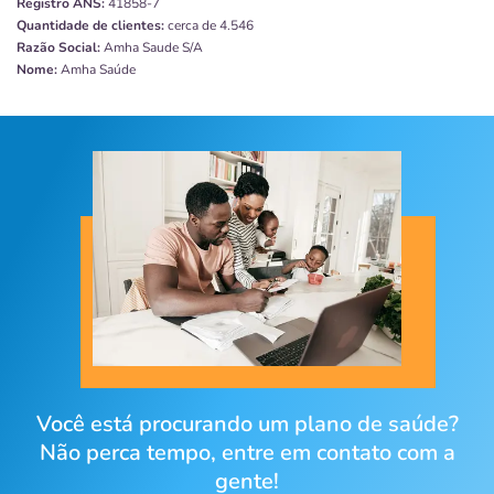
Registro ANS:
41858-7
Quantidade de clientes:
cerca de 4.546
Razão Social:
Amha Saude S/A
Nome:
Amha Saúde
Você está procurando um plano de saúde?
Não perca tempo, entre em contato com a
gente!