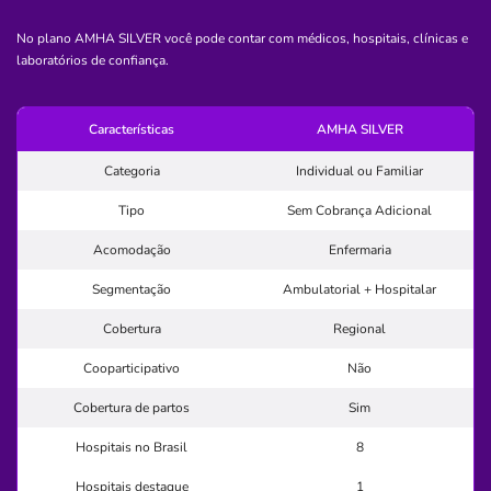
Quero saber mais
No plano AMHA SILVER você pode contar com médicos, hospitais, clínicas e
laboratórios de confiança.
Clínica
Clínica Paulista Terapêutica Cardio Vascular
Características
AMHA SILVER
ALTO DE PINHEIROS-SAO PAULO/SP
Categoria
Individual ou Familiar
Rua Leão Coroado, 393, Alto de Pinheiros, São Paulo -
SP, 05445050
Tipo
Sem Cobrança Adicional
Pronto Atendimento
Acomodação
Enfermaria
(11)2233-6937
Segmentação
Ambulatorial + Hospitalar
Informação indisponível
Cobertura
Regional
Quero saber mais
Cooparticipativo
Não
Cobertura de partos
Sim
Clínica
Biocare Especialidades Médicas
Hospitais no Brasil
8
VILA SANTISTA-ATIBAIA/SP
Hospitais destaque
1