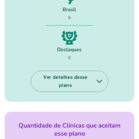
Plano Individual / Familiar
Brasil
9
e
Destaques
Buscar
0
Por que precisamos do seu CEP
Ver detalhes desse
plano
Quantidade de Clínicas que aceitam
esse plano