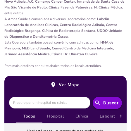
Novo Atibaia, A.C. Camargo Cancer Center, Irmandade da Santa Casa de
Mis São Vicente de Paulo, Clínica Fazenda Palmeiras, N. Clínica Médica
,
entre outros.
A
Amha Saúde
é conveniada a diversos laboratórios como:
Labclin
Laboratório de Analises Clinicas, Centro Radiológico Atibaia, Centro
Radiológico Bragança, Clínica de Radioterapia Santana, UDDO Unidade
de Diagnostico e Densitometria Óssea
.
Esta Operadora também possui convênio com clínicas como:
HMA de
Mairiporã, MED Land Saúde, Cemed Centro de Medicina Integrado,
Jarimed Assistência Médica, Clínica Dr. Ubiratan Oliveira
.
Para mais detalhes consulte abaixo todos os locais atendidos.
Ver Mapa
Buscar
Todos
Hospital
Clínica
Laboratório