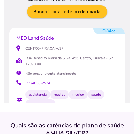
Você está vendo um resumo da rede credenciada.
Buscar toda rede credenciada
Clínica
MED Land Saúde
CENTRO-PIRACAIA/SP
Rua Benedito Vieira da Silva, 456, Centro, Piracaia - SP,
12970000
Não possui pronto atendimento
(11)4036-7574
assistencia
medica
medico
saude
complementar
Necessita consultar o plano de saúde
Quais são as carências do plano de saúde
Quero saber mais
AMHA SILVER?