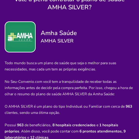
Não possui pronto atendimento
AMHA SILVER?
(11)3022-5177
Informação indisponível
Amha Saúde
Necessita consultar o plano de saúde
AMHA SILVER
Quero saber mais
Todo mundo busca um plano de saúde que seja o melhor para suas
Clínica
necessidades, mas cada um tem as próprias exigências.
GFP Serviços Médicos
No Seu-Convenio.com você tem a tranquilidade de receber todas as
CIDADE SATELITE-ATIBAIA/SP
informações antes de decidir pela compra perfeita. Por isso, chegou a hora de
R. João Soares do Amaral, 1005 - Centro, Atibaia - SP,
olhar o resumo do plano de saúde
AMHA SILVER
da
Amha Saúde
:
12941-600
O AMHA SILVER é um plano do tipo Individual ou Familiar com cerca de
963
Pronto Atendimento
clientes, sendo uma ótima opção.
(11)2427-9188
Possui
963
de beneficiários,
8 hospitais credenciados
e
1 hospitais
Informação indisponível
próprios
. Além disso, você pode contar com
6 prontos atendimentos,
9
laboratórios
e
12 clínicas
.