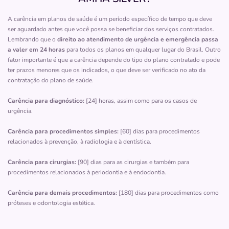
A carência em planos de saúde é um período específico de tempo que deve
Clínica
ser aguardado antes que você possa se beneficiar dos serviços contratados.
HMA de Mairiporã
Lembrando que o
direito ao atendimento de urgência e emergência passa
a valer em 24 horas
para todos os planos em qualquer lugar do Brasil. Outro
CENTRO-MAIRIPORA/SP
fator importante é que a carência depende do tipo do plano contratado e pode
Rua Coronel Fagundes, 26, Centro, Mairiporã - SP,
ter prazos menores que os indicados, o que deve ser verificado no ato da
07600048
contratação do plano de saúde.
Não possui pronto atendimento
Carência para diagnóstico:
[24] horas, assim como para os casos de
(11)4414-6093
urgência.
hospital
novo
atibaia
Carência para procedimentos simples:
[60] dias para procedimentos
relacionados à prevenção, à radiologia e à dentística.
Necessita consultar o plano de saúde
Carência para cirurgias:
[90] dias para as cirurgias e também para
Quero saber mais
procedimentos relacionados à periodontia e à endodontia.
Carência para demais procedimentos:
[180] dias para procedimentos como
Clínica
próteses e odontologia estética.
Cemong Centro de Moléstias de Ouvido Nariz
e Garganta