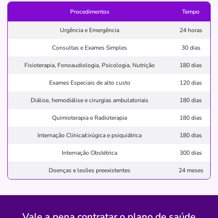
Procedimentos
Tempo
CONSOLACAO-SAO PAULO/SP
Avenida Angelica, 1968, Consolação, São Paulo - SP,
Urgência e Emergência
24 horas
01228200
Consultas e Exames Simples
30 dias
Não possui pronto atendimento
Fisioterapia, Fonoaudiologia, Psicologia, Nutrição
180 dias
(11)3258-3122
Exames Especiais de alto custo
120 dias
imong
instituto
mol
gargant
Diálise, hemodiálise e cirurgias ambulatoriais
180 dias
Necessita consultar o plano de saúde
Quimioterapia e Radioterapia
180 dias
Quero saber mais
Internação Clínica/cirúgica e psiquiátrica
180 dias
Internação Obstétrica
300 dias
Clínica
Centro de Oftalmologia Especializada
Doenças e lesões preexistentes
24 meses
VILA IDA-SAO PAULO/SP
Avenida São Gualter, 91, Vila Ida, São Paulo - SP,
05455000
Vale a pena contratar o plano de saúde